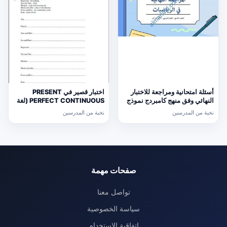
أسئلة امتحانية ومراجعة للاختبار
اختبار قصير في PRESENT
النهائي وفق منهج كامبردج نموذج
PERFECT CONTINUOUS (لغة
ثالث (رياضيات) التاسع
انجليزية) حلقة ثانية
نخبة من المدرسين
نخبة من المدرسين
صفحات مهمة
تواصل معنا
سياسة الخصوصية
إتفاقية الإستخدام