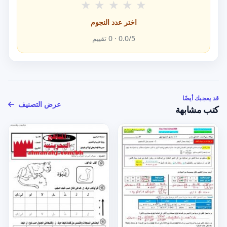
★
★
★
★
★
اختر عدد النجوم
/5 ·
0.0
0
تقييم
قد يعجبك أيضًا
عرض التصنيف
كتب مشابهة