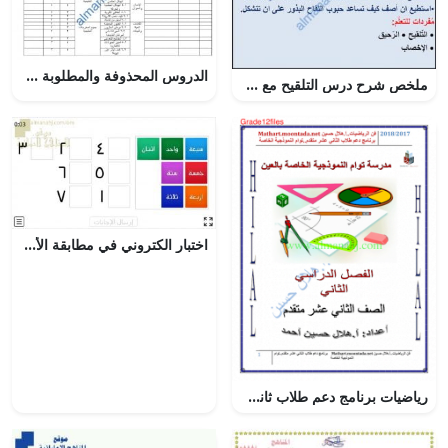
الدروس المحذوفة والمطلوبة وفق الخطة الدراسية الجديدة وفق منهج كامبردج (علوم) الرابع
ملخص شرح درس التلقيح مع حل الأنشطة (علوم) الخامس
اختبار الكتروني في مطابقة الأعداد نموذج أول (رياضيات) الأول
رياضيات برنامج دعم طلاب ثاني (رياضيات) الثاني عشر المتقدم