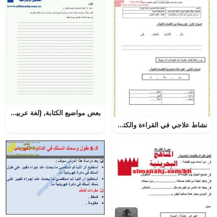
بعض مواضيع الكتابة, (لغة عربية) الخامس
نشاط علاجي في القراءة والكتابة (لغة عربية) الثاني