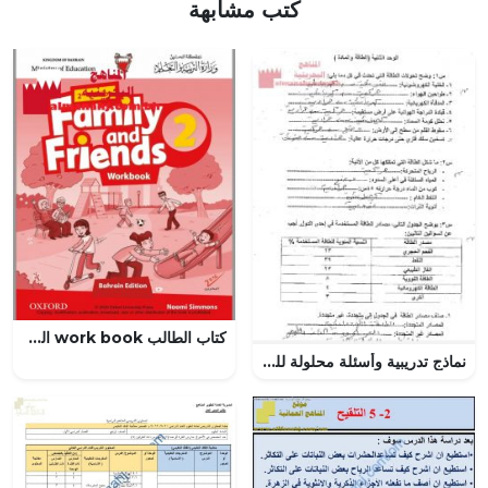
كتب مشابهة
كتاب الطالب work book الجزء الثاني
نماذج تدريبية وأسئلة محلولة للوحدتين الثانية والثالثة