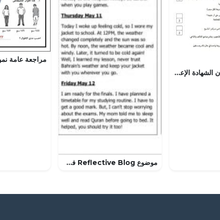
نموذج إجابة امتحان الشهادة الإعدادية الفصل الأوّل (لغة عربية) التاسع
موضوع Reflective Blog في مقرر إنج 101 (لغة انجليزية) الأول الثانوي