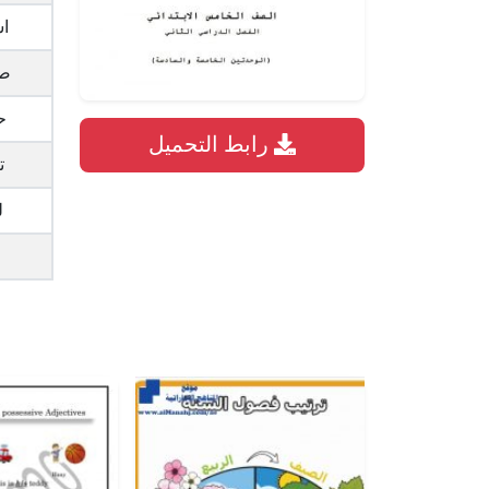
ا
صي
ح
رابط التحميل
ت
ل