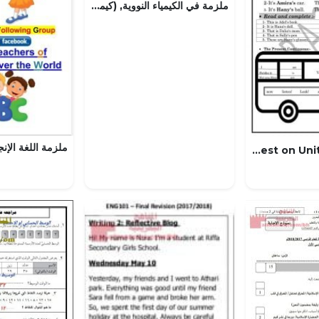
ملزمة في الكيمياء النووية, (كيمياء) الثاني عشر المتقدم
Part 3 Unit 1 connect Plus 2 with test on Unit one & unit 2