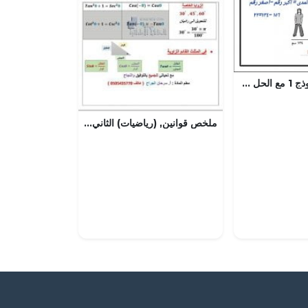
مراجعة عامة نموذج 1 مع الحل (رياضيات) السادس
ملخص قوانين, (رياضيات) الثاني عشر المتقدم