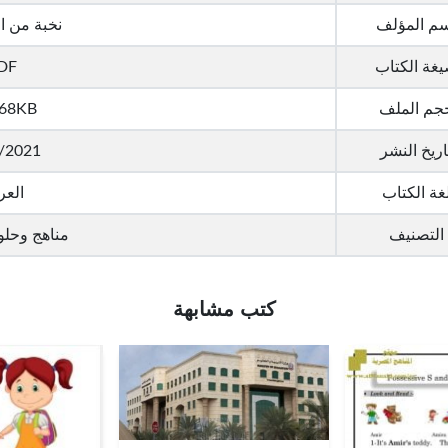
سم المؤلف
نخبة من ا
غة الكتاب
DF
جم الملف
.68KB
اريخ النشر
/2021
غة الكتاب
العر
التصنيف
مناهج وحلو
كتب مشابهة