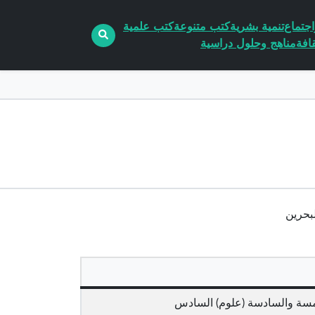
جتماع
تنمية بشرية
كتب متنوعة
كتب علمية
افة
مناهج وحلول دراسية
امسة والسادسة (علوم) السادس