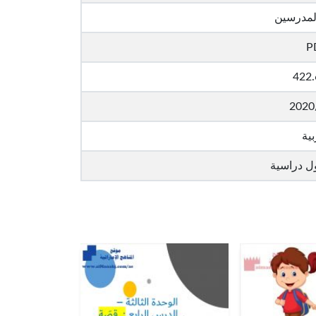
لمدرسين
P
422
2020
بية
ل دراسية