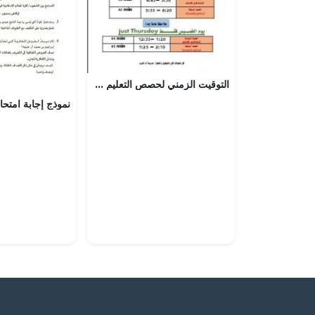
التوقيت الزمني لحصص التعليم بنوعيه (عن بعد وداخل المدرسة) للصفين التاسع والعاشر, (المدارس) الحلقة الثالة