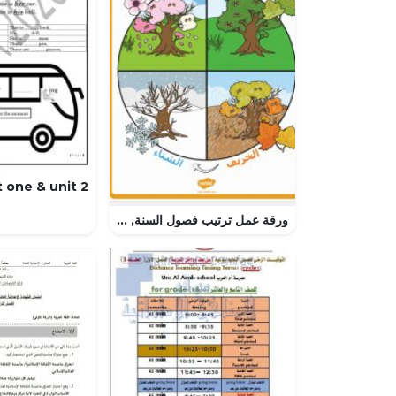
ورقة عمل ترتيب فصول السنة, (علوم) KG1