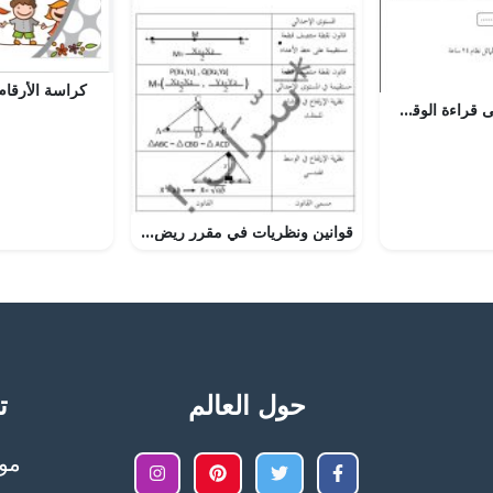
كراسة الأرقام من 1 
تمارين متنوعة على قراءة الوقت (رياضيات) الخامس
قوانين ونظريات في مقرر ريض 152
حول العالم
تح