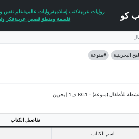
روايات عربية
كتب إسلامية
روايات عالمية
علم نفس وا
فلسفة ومنطق
قصص عربية
فكر وثق
ال
هج البحرينية
#منوعة
 للأطفال (منوعة) – KG1 ف1 | بحرين
تفاصيل الكتاب
اسم الكتاب