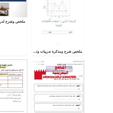
ملخص شرح ومذكرة تدريبات وتمارين في الوحدة الأولى استخدام التمثيلات البيانية (رياضيات) العاشر