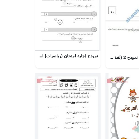
نموذج إجابة امتحان (رياضيات) السادس
اختبار قصير ثاني نموذج 2 (لغة عربية) الثامن