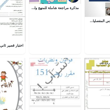
مذكرة مراجعة شاملة للمنهج وللامتحان النهائي (اجتماعيات) السادس
ملخص وشرح لدرس المفصليات (علوم) الثالث الثانوي