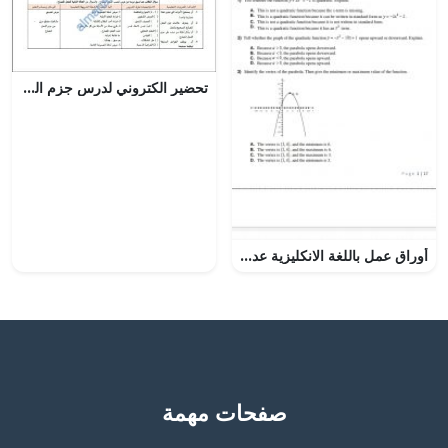
تحضير الكتروني لدرس جزم الفعل المضارع (الأدوات التي تجزم فعلا واحدا) نموذج أول (لغة عربية) الثامن
أوراق عمل باللغة الانكليزية عددها 17~ملف ثاني, منهج انجليزي (رياضيات) العاشر المتقدم
صفحات مهمة