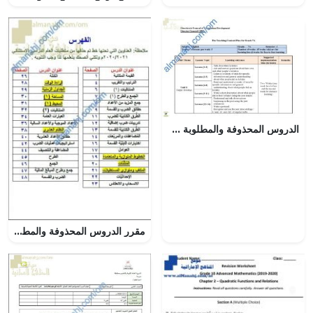
الدروس المحذوفة والمطلوبة وفق الخطة الدراسية الجديدة مع الفاقد التعليمي (لغة انجليزية) السابع
مقرر الدروس المحذوفة والمطلوبة حسب وثيقة المحتوى التدريسي في ظل جائحة الكورونا (رياضيات) الخامس