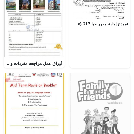
نموذج إجابة مقرر حيا 217 (علوم) مرحلة ثانوية
أوراق عمل مراجعة مفردات وقواعد الوحدة الأولى, (لغة انجليزية) الخامس