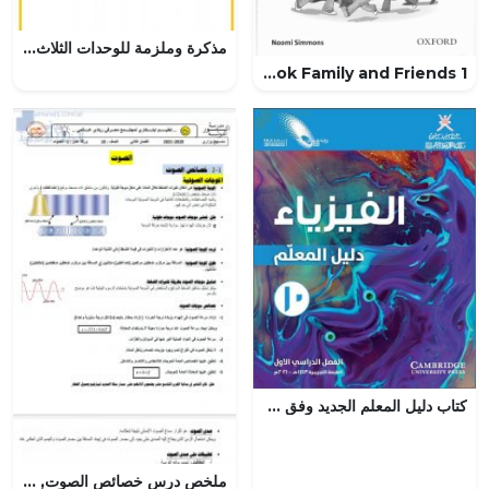
مذكرة وملزمة للوحدات الثلاث الأولى من الكتاب (لغة انجليزية) الأول الثانوي
Workbook Family and Friends 1 – المنهاج السعودي
كتاب دليل المعلم الجديد وفق منهج كامبردج (نسخة) (فيزياء) العاشر
ملخص درس خصائص الصوت, (فيزياء) العاشر المتقدم