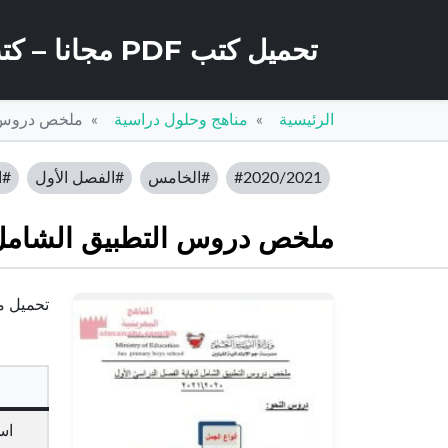
تحميل كتب PDF مجانا – كتب كو
الرئيسية
مناهج وحلول دراسية
ملخص دروس ال
#2020/2021
#الخامس
#الفصل الأول
#ا
ملخص دروس التطبيق الشامل ل
تحميل مل
اس