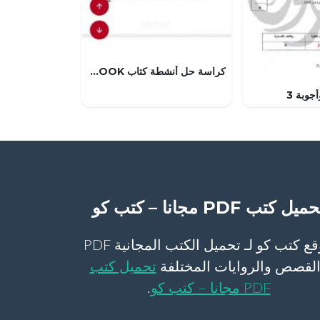
كراسة حل أنشطة كتاب CLASS BOOK (لغة انجليزية) السابع
جوبة 3
ميل كتب PDF مجانا – كتب كو
موقع كتب كو لـ تحميل الكتب المجانية PDF
لقصص والروايات المختلفة
تحميل كتب
PDF مجانا – كتب كو
.