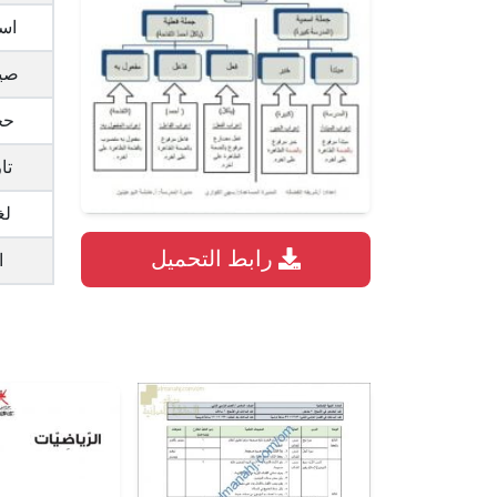
اس
صيغ
حج
تا
لغ
رابط التحميل
ا