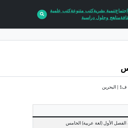
جتماع
تنمية بشرية
كتب متنوعة
كتب علمية
افة
مناهج وحلول دراسية
س
رين
لفصل الأول (لغة عربية) الخامس