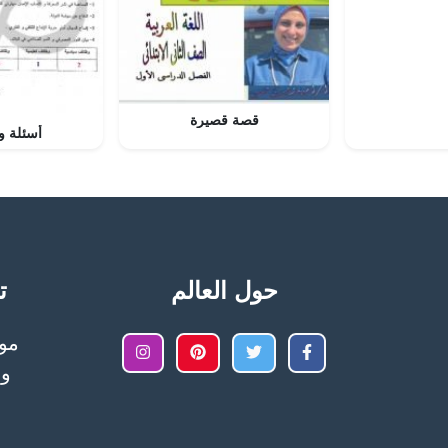
قصة قصيرة
أسئلة وأ
حول العالم
تح
وا