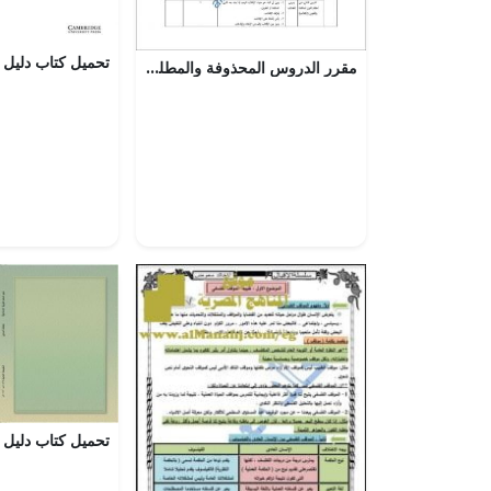
مقرر الدروس المحذوفة والمطلوبة حسب وثيقة المحتوى التدريسي في ظل جائحة الكورونا (تربية اسلامية) السادس