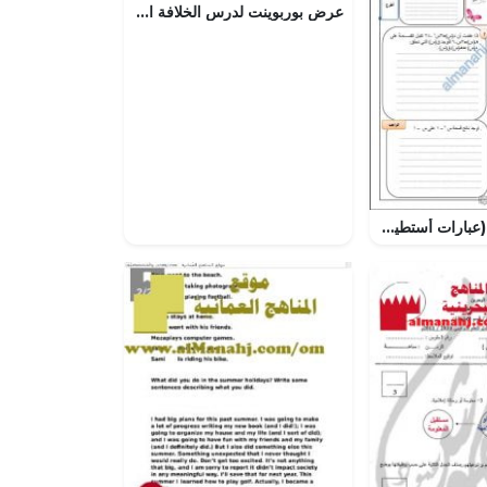
عرض بوربوينت لدرس الخلافة العباسية 1، الدعوة العبّاسية
تحضير الكتروني (عبارات أستطيع أن) مع تمارين هامة (رياضيات) العاشر