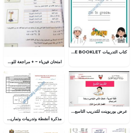
كتاب التدريبات MY ALPHABET HANDWRITING PRACTICE BOOKLET (لغة انجليزية) الأول
امتحان فيزياء ~ + مراجعة للوحدة الثانية (فيزياء) الثاني عشر العام
عرض بوربوينت للتدريب التاسع في وحدة المراجعة
مذكرة أنشطة وتدريبات وتمارين اختبارية في درس الروابط الكيميائية وأهميتها نموذج ثان (كيمياء) التاسع