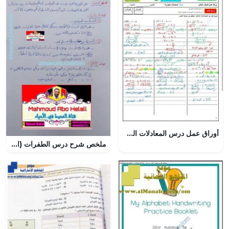
أوراق عمل درس المعادلات الجذرية مع الحل, (رياضيات) العاشر العام
ملخص شرح درس الطفرات (الدرس الثامن) (علوم وبيئة) الثاني عشر