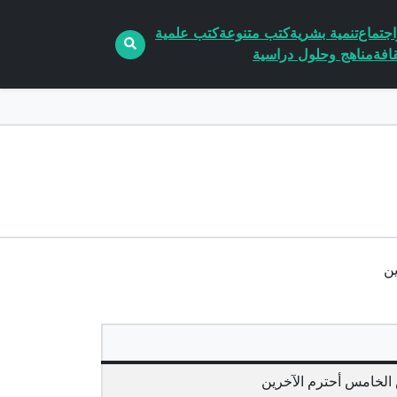
جتماع
تنمية بشرية
كتب متنوعة
كتب علمية
افة
مناهج وحلول دراسية
لخامس أحترم الآخرين