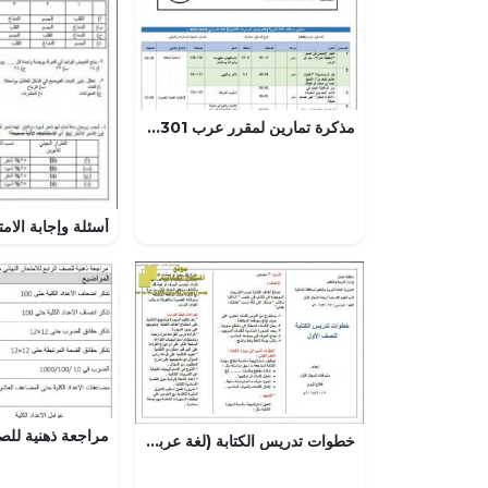
مذكرة تمارين لمقرر عرب 301،نصوص من الأدب البحريني مع قضايا نحويّة (لغة عربية) الثالث الثانوي
خطوات تدريس الكتابة (لغة عربية) الأول