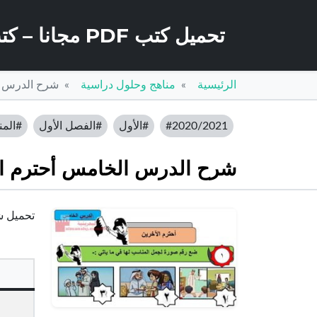
تحميل كتب PDF مجانا – كتب كو
الرئيسية
مناهج وحلول دراسية
شرح الدرس ا
#2020/2021
#الأول
#الفصل الأول
#المن
شرح الدرس الخامس أحترم ال
تحميل شر