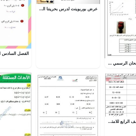
عرض بوربوينت لدرس بحريننا الجميلة
أسئلة وإجابة الامتحان الرسمي في محافظة شمال الباطنة (أحياء) التاسع
مراجعة ذهنية للصف الرابع للامتحان النهائي في الفصل الدراسي الثاني (رياضيات) الرابع