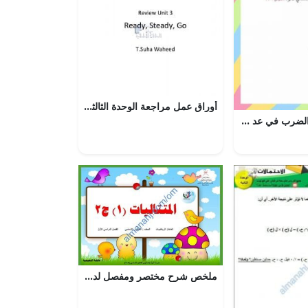
أوراق عمل مراجعة الوحدة الثالثة, (لغة انجليزية) الثالث
الفصل السادس الضرب في عد من رقمين – المنهاج السعودي
ملخص شرح مختصر ومفصل لدرس المتتاليات1 جزء 2 مع أمثلة تدريبية (رياضيات) الخامس