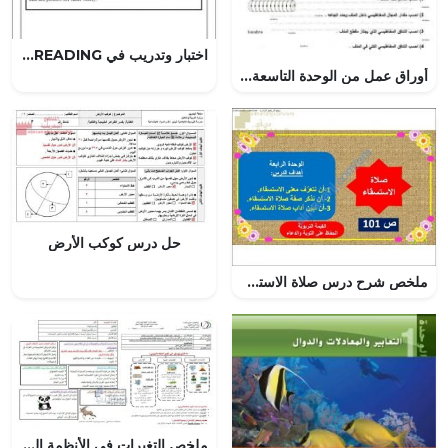
اختبار وتدريب في INFORMATION READING (لغة انجليزية) العاشر
أوراق عمل من الوحدة التاسعة الحث الذاتي, (فيزياء) الثاني عشر المتقدم
حل درس كوكب الأرض
ملخص شرح درس صلاة الاستسقاء (تربية اسلامية) السابع
ملخص التغيرات في الأنظمة البيئية, (علوم) الرابع