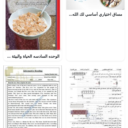
مساق اختياري أساسي لك الله من مفجوعة بحبيبها
الوحده السادسه الحياة والبيئة – المنهاج السعودي