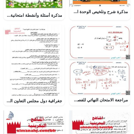
مذكرة شرح وتلخيص الوحدة الأولى من سلسلة الريادة (لغة انجليزية) التاسع
مذكرة أسئلة وأنشطة امتحانية لدرس مدخل إلى علم المساحة (جغرافيا) الثاني عشر
مراجعة الامتحان النهائي للفصل الأول مع الحل, (رياضيات) الثاني عشر العام
جغرافية دول مجلس التعاون الخليجي