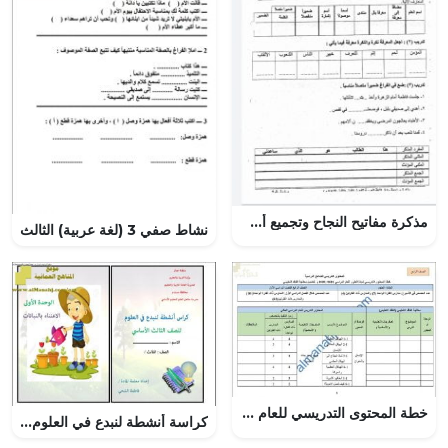
مذكرة مفاتيح النجاح وتجميع أسئلة وإجابات امتحانات سابقة (لغة عربية) السابع
نشاط صفي 3 (لغة عربية) الثالث
خطة المحتوى التدريسي للعام الدراسي الجديد وفق منهج كامبردج (الدروس المطلوبة) (علوم) الرابع
كراسة أنشطة لنبدع في العلوم (علوم) الثالث