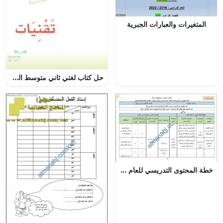
المتغيرات والعبارات الجبرية
حل كتاب لغتي ثاني متوسط الفصل الاول – المنهاج السعودي
خطة المحتوى التدريسي للعام الدراسي الجديد وفق منهج كامبردج (الدروس المطلوبة) (أحياء) العاشر