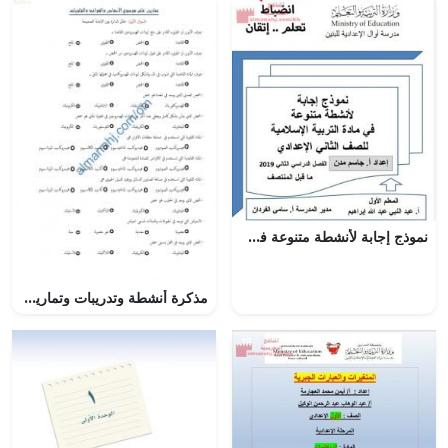
نموذج إجابة لأنشطة متنوعة في مادة التربية الإسلامية (تربية اسلامية) الثامن
مذكرة أنشطة وتدريبات وتمارين اختبارية في درس الأحماض والقواعد والقلويات (كيمياء) التاسع