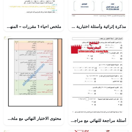
مذكرة إثرائية وأسئلة اختبارية في الوحدة الخامسة (صفات المسلم) (تربية اسلامية) الثامن
ملخص احياء 1 مقررات – المنهاج السعودي
محتوى الاختبار النهائي مع ملخصات شاملة (أحياء) العاشر
أسئلة مراجعة للنهائي مع مراجعة للتقويم الشفوي (الذهني)