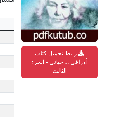
السعداو
رابط تحميل كتاب
أوراقي ... حياتي - الجزء
الثالث