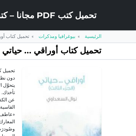
تحميل كتب PDF مجانا – كتب كو
الرئيسية
بيوغرافيا ومذكرات
تحميل كتاب أوراقي … حياتي –
تحميل كتاب أوراقي … حياتي – الجزء الثالث PDF تأليف 
دون نظري
يتحوَّل 
تأخذك. و
عن الكذب 
القاسية 
«عاطف».
المعارك 
وصُودرَت