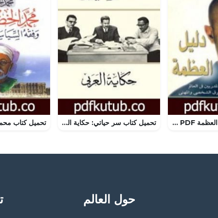
تحميل كتاب دليل العظمة PDF تأليف روبين شارما مجانا [كامل]
تحميل كتاب سر حياتي: حكاية العربي PDF تأليف خالد صالح مصطفي مجانا [كامل]
حول العالم
تح