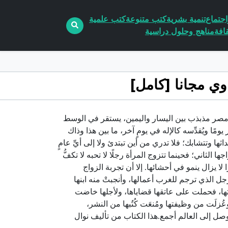
جتماع
تنمية بشرية
كتب متنوعة
كتب علمية
افة
مناهج وحلول دراسية
p الكاتب نوال السعداوي«حُكم مصر مذبذب بين اليسار واليمين، يستقر في الوسط
ومًا ويُقدِّسه كالإله في يومٍ آخر، ما بين هذا وذاك
اثها وتتشابك؛ فلا تدري من أين تبتدئ ولا إلى أيِّ عامٍ
 الثاني؛ فحينما تتزوج المرأة رجلًا لا تحبه لا تكفُّ
ا لا يزال ينمو في أحشائها. إلا أن تجربة الزواج
جل الذي ترجم للغرب أعمالها، وأنجبتْ منه ابنها
ها، فحملت على عاتقها قضاياها، ولأجلها خاضت
زلَت من وظيفتها ومُنعَت كُتُبها من النشر،
صل إلى العالم أجمع.هذا الكتاب من تأليف نوال