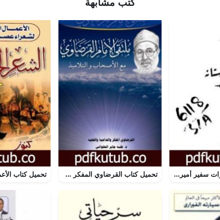
كتب مشابهة
تحميل كتاب مذكرات سفير أميركا في الأستانه – المستر هنري مورغنتو PDF تأليف يوسف البستاني مجانا [كامل]
تحميل كتاب القرضاوي المفكر والداعية والفقيه PDF تأليف طه جابر العلواني مجانا [كامل]