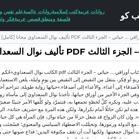
روايات عربية
كتب إسلامية
روايات عالمية
علم نفس وا
فلسفة ومنطق
قصص عربية
فكر وثق
 الجزء الثالث PDF تأليف نوال السعداوي مجانا [كامل]
نوال السعداوي مجانا [كامل]
تحميل كتاب أوراقي … حياتي – الجزء الثالث df
ةٍ أو فِكر، ينتقل من النقيض إلى النقيض بين يومٍ وليلة، يلعن الاستعمار ي
الأصدقاء إلى أعداء، والأعداء إلى أصدقاء.»حياتها رواية طويلة، تتزاحم أحد
في الجزء الأخير من أوراق حياتها، تأخذنا نوال السعداوي إلى مأساة زواجها
عليه، وتكره كلَّ لحظةٍ تجمعها به، فتتمرَّد ولو كلَّفها الأمر جنينًا صغيرً
هذه لم تكن حائلًا أمام تكرارها، ولكن هذه المرة مع «شريف حتاتة»، الر
 وإن كان الزواج قد شغل جزءًا من حياة نوال، فإن المرأة هي كل حيات
مع الدولة ورموزها، وتحمَّلت الاضطهاد السياسي والمعنوي؛ فسُجنَت وعُ
 أموال جمعيتها. ولكنها أبت أن تقف مكتوفة اليدين؛ فذاع صوتها حتى و