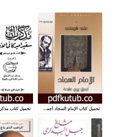
تحميل كتاب الإمام السجاد أجمل روح عابدة – الآثار الكاملة PDF تأليف علي شريعتي مجانا [كامل]