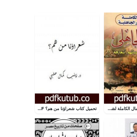
تحميل كتاب الأعمال الكاملة لشعراء عصر الجاهلية حياتهم – أشعارهم PDF تأليف عصام عبد الفتاح مجانا [كامل]
تحميل كتاب شعراؤنا من هم؟ PDF تأليف د. زينب حلبي مجانا [كامل]