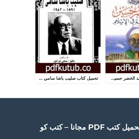
تحميل كتاب محمد الخضر حسين وفقه السياسة في الإسلام PDF تأليف محمد الجوادي مجانا [كامل]
تحميل كتاب صليب باشا سامي 1891-1952 PDF تأليف صليب سامي مجانا [كامل]
ميل كتب PDF مجانا – كتب كو