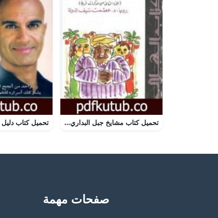
تحميل كتاب مشايخ جبل البداري PDF تأليف عصمت سيف الدولة مجانا [كامل]
صفحات مهمة