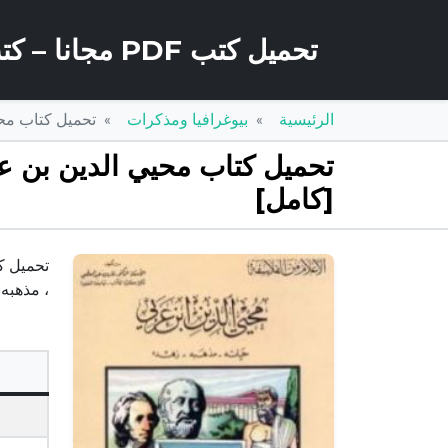
تحميل كتب PDF مجانا – كتب كو
الرئيسية
بيوغرافيا ومذكرات
تحميل كتاب محيي الدين بن
[كامل]
، مذهبه ، زهده – فارو