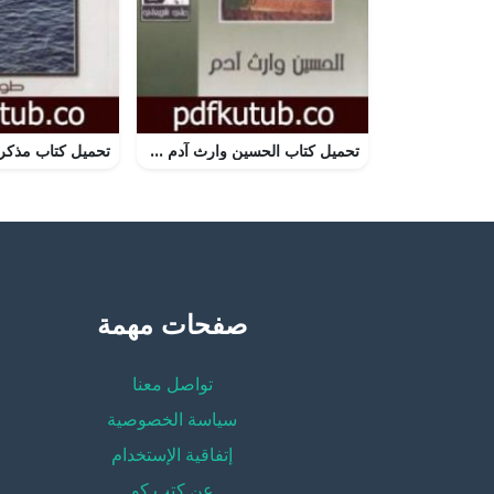
تحميل كتاب الحسين وارث آدم – الآثار الكاملة PDF تأليف علي شريعتي مجانا [كامل]
صفحات مهمة
تواصل معنا
سياسة الخصوصية
إتفاقية الإستخدام
عن كتب كو