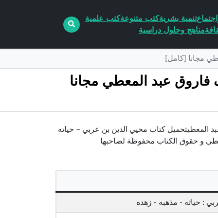
جتماع
تنمية بشرية
كتب متنوعة
كتب علمية
افة
مناهج وحلول دراسية
 الدين بن عربي : حياته – مذهبه – زهده PDF تأليف فاروق عبد المعطي مجانا
 : حياته – مذهبه – زهده pdf الكاتب فاروق عبد المعطيتحميل كتاب محيي الدين بن عربي – حياته
ي : حياته - مذهبه - زهده