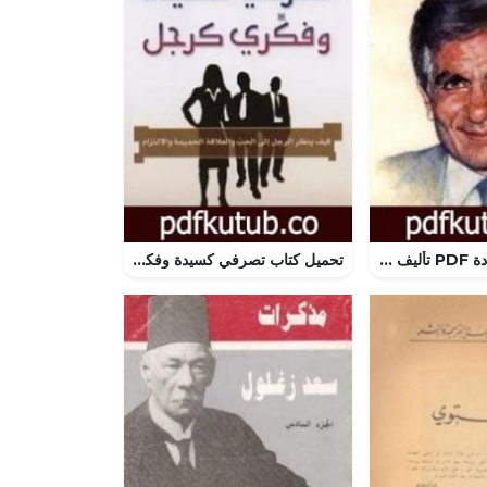
تحميل كتاب الإرادة PDF تأليف يوسف إدريس مجانا [كامل]
تحميل كتاب تصرفي كسيدة وفكري كرجل PDF تأليف ستيف هارفي مجانا [كامل]