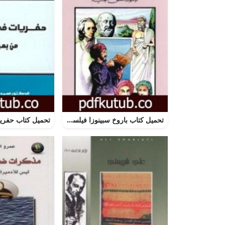
تحميل كتاب باروخ سبينوزا فيلسوف المنطق الجديد PDF تأليف كامل محمد محمد عويضة مجانا [كامل]