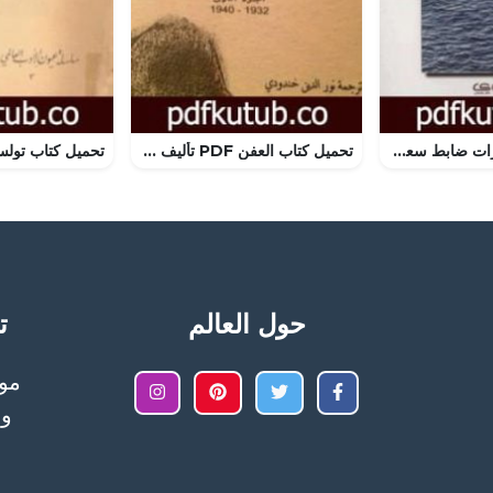
تحميل كتاب مذكرات ضابط سعودي PDF تأليف عمرو العامري مجانا [كامل]
تحميل كتاب العفن PDF تأليف مالك بن نبي مجانا [كامل]
حول العالم
تح
وا