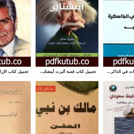
تحميل كتاب حفريات في الذاكرة من بعيد PDF تأليف محمد عابد الجابري مجانا [كامل]
تحميل كتاب قصة ألبرت آينشتاين PDF تأليف كرار صباح القره غولي مجانا [كامل]