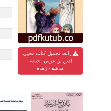
رابط تحميل كتاب محيي
الدين بن عربي : حياته -
مذهبه - زهده