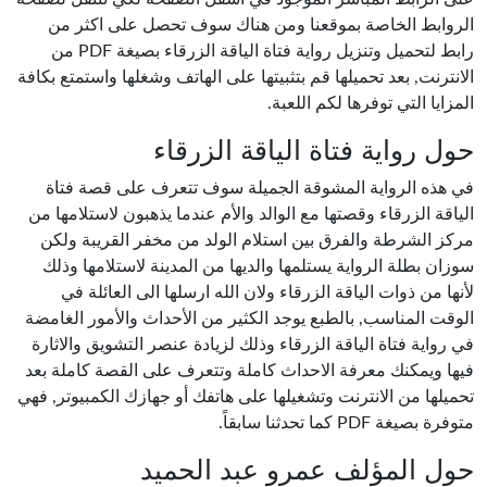
الروابط الخاصة بموقعنا ومن هناك سوف تحصل على اكثر من
رابط لتحميل وتنزيل رواية فتاة الياقة الزرقاء بصيغة PDF من
الانترنت, بعد تحميلها قم بتثبيتها على الهاتف وشغلها واستمتع بكافة
المزايا التي توفرها لكم اللعبة.
حول رواية فتاة الياقة الزرقاء
في هذه الرواية المشوقة الجميلة سوف تتعرف على قصة فتاة
الياقة الزرقاء وقصتها مع الوالد والأم عندما يذهبون لاستلامها من
مركز الشرطة والفرق بين استلام الولد من مخفر القريبة ولكن
سوزان بطلة الرواية يستلمها والديها من المدينة لاستلامها وذلك
لأنها من ذوات الياقة الزرقاء ولان الله ارسلها الى العائلة في
الوقت المناسب, بالطبع يوجد الكثير من الأحداث والأمور الغامضة
في رواية فتاة الياقة الزرقاء وذلك لزيادة عنصر التشويق والاثارة
فيها ويمكنك معرفة الاحداث كاملة وتتعرف على القصة كاملة بعد
تحميلها من الانترنت وتشغيلها على هاتفك أو جهازك الكمبيوتر, فهي
متوفرة بصيغة PDF كما تحدثنا سابقاً.
حول المؤلف عمرو عبد الحميد