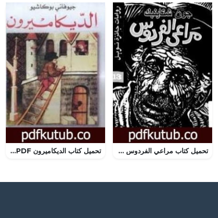
تحميل كتاب مراعي الفردوس PDF تأليف جون شتاينبك مجانا [كامل]
تحميل كتاب الديكاميرون PDF تأليف جيوفاني بوكاشيو مجانا [كامل]