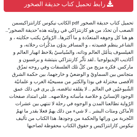
رابط تحميل كتاب حديقة الصخور
تحميل كتاب حديقة الصخور pdf الكاتب نيكوس كازانتزاكيسمن
الصعب أن تحدٌد من هو كازنتزاكي في روايته هذه”حديقة الصخور”..
هو هنا كل وجوهه المتعدٌدة و ما أكثرها.. الرٌوائيٌ يكتب حكايته ، و
الشاعر ينظم قصيدته ، و المسافر يدوٌن مذكٌرات رحلاته، و
الفيلسوف يتأمٌل العالم وذاته، والسٌياسيٌ يلاحظ انهيار العالم و
أكاذيب الإيديولوجيا ..لقد تأثٌر كازنتزاكي بنيتشة و برغسون و
ماركس. فكره مزيج من كلٌ تلك الفلسفات وفي روحه تمزٌق
متجانس بين السماويٌ و الوضعيٌ و خارجهما، بين حكمة الشرق
الأقصى مختزلة في بوذا والكثير من مسيحيٌة الغرب و علمانيٌة
الشٌيوعيٌين في العالم .. لا يقلقه تناقضه، بل يرى في ذلك عمق
الوجود الإنسانيٌ و خلاصة مأساته وخلاصهه.. على امتداد صفحات
الرٌواية تطالعنا المدن و الوجوه في رحلة لا تنتهي بين عشرات
الأماكن ومئات البشر .. لا شيء من ذلك يهمٌ فعلا بقدر ما تهمٌ
التٌجربة من ورائها والحكمة من وجودها. هذا الكتاب من تأليف
نيكوس كازانتزاكيس و حقوق الكتاب محفوظة لصاحبها