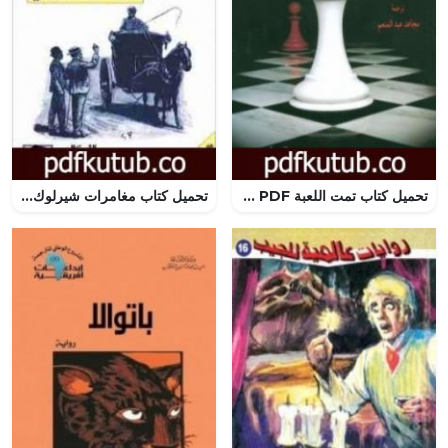
تحميل كتاب تمت اللعبة PDF تأليف جان بول سارتر مجانا [كامل]
تحميل كتاب مغامرات شيرلوك هولمز – لغز الطرد البريدي PDF تأليف آرثر كونان دويل مجانا [كامل]