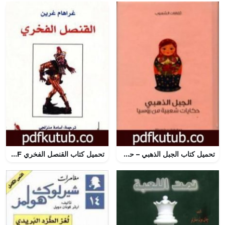
تحميل كتاب الجبل الذهبي – حكايات شعبية من روسيا PDF تأليف فيرا دي بلومينتال مجانا [كامل]
تحميل كتاب القنصل الفخري PDF تأليف جراهام جرين مجانا [كامل]