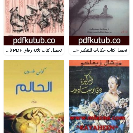
تحميل كتاب حكايات للتفكير PDF تأليف خورخي بوكاي مجانا [كامل]
تحميل كتاب ثلاثة رفاق PDF تأليف إريش ماريا ريمارك مجانا [كامل]