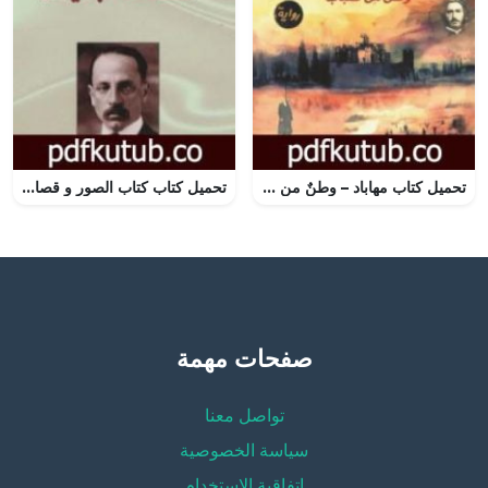
تحميل كتاب مهاباد – وطنٌ من ضباب PDF تأليف جان دوست مجانا [كامل]
تحميل كتاب كتاب الصور و قصائد جديدة PDF تأليف راينر ماريا ريلكه مجانا [كامل]
صفحات مهمة
تواصل معنا
سياسة الخصوصية
إتفاقية الإستخدام