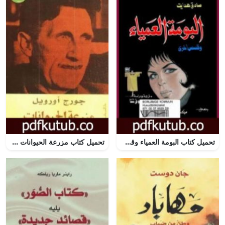
تحميل كتاب البومة العمياء وقصص أخرى PDF تأليف صادق هدایت مجانا [كامل]
تحميل كتاب مزرعة الحيوانات PDF تأليف جورج أورويل مجانا [كامل]