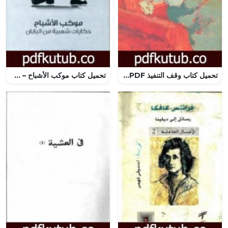
تحميل كتاب وقف التنفيذ PDF تأليف جان بول سارتر مجانا [كامل]
تحميل كتاب موكب الأشباح – حكايات شعبية من اليابان PDF تأليف ريتشارد غوردون سميث مجانا [كامل]