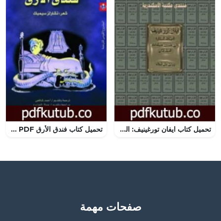
تحميل كتاب ايفان تورغينيف: المؤلفات المختارة – الجزء الثاني PDF تأليف إيفان تورجنيف مجانا [كامل]
تحميل كتاب فندق الأرق PDF تأليف تشارلز سيميك مجانا [كامل]
صفحات مهمة