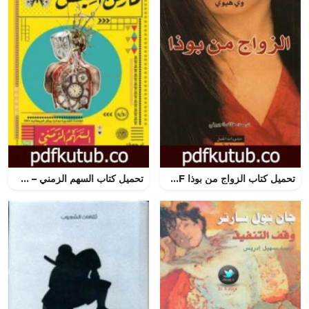
تحميل كتاب الزواج من بوذا PDF تأليف وي هيوي مجانا [كامل]
تحميل كتاب السهم الزمني – طبيعة الجريمة PDF تأليف مارتن أميس مجانا [كامل]