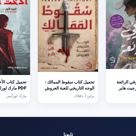
ي الرائعة
تحميل كتاب سقوط الممالك :
تحميل كتاب الأ
ورجيت هاير
الوجه التاريخي للعبة العروش
PDF مارك لور
PDF مجانا
برابط مباشر
براين أ. بافلاك
مارك لورانس
تابعنا