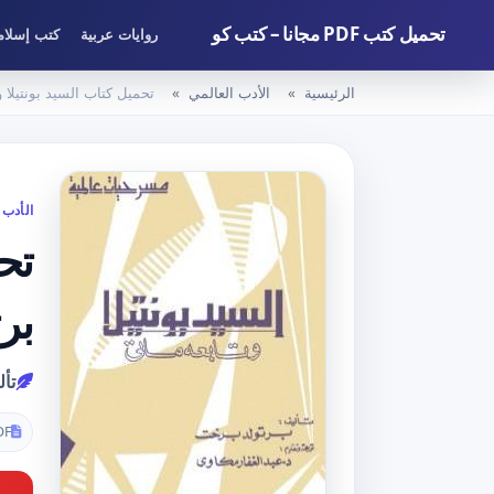
تحميل كتب PDF مجانا – كتب كو
روايات عربية
كتب إسلام
الرئيسية
الأدب العالمي
تحميل كتاب السيد بونتيلا وتابعه ماتي PDF تأليف برت
الأدب 
بر
تأل
DF