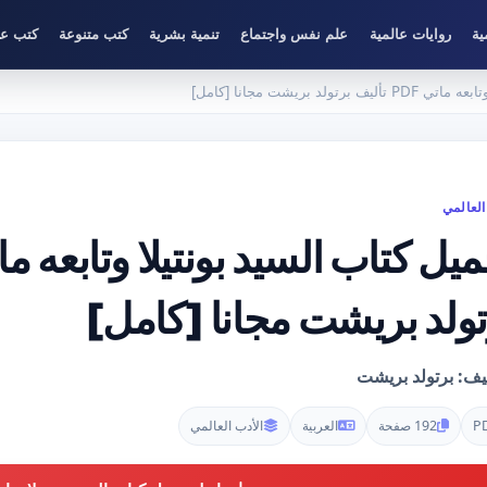
ية
روايات عالمية
علم نفس واجتماع
تنمية بشرية
كتب متنوعة
كتب عل
ولد بريشت مجانا [كامل]
العالمي
تولد بريشت مجانا [كامل]
يف: برتولد بريشت
P
192 صفحة
العربية
الأدب العالمي