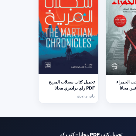
خت الحمراء
تحميل كتاب سجلات المريخ
انس مجانا
PDF راي برادبري مجانا
راي برادبري
تحميل كتب PDF مجانا – كتب كو