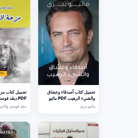
تحميل كتاب أصدقاء وعشاق
تحميل كتاب مزحة
والشيء الرهيب PDF ماثيو
PDF ديڤد فو
بيري مجانا برابط مباشر
برابط مباشر
ماثيو بيري
ديڤد فوستر والاس