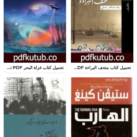
تحميل كتاب متحف البراءة PDF تأليف أورهان باموق مجانا [كامل]
تحميل كتاب غزاة البحر PDF تأليف هربرت جورج ويلز مجانا [كامل]