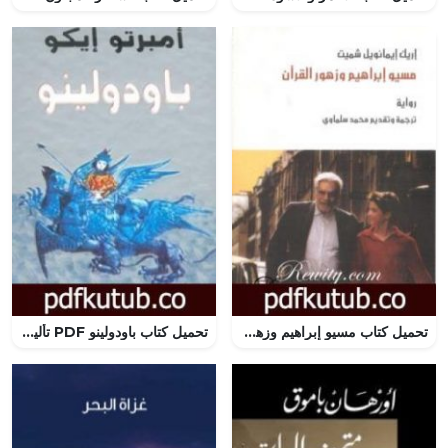
تحميل كتاب مسيو إبراهيم وزهور القرآن PDF تأليف إريك إيمانويل شميت مجانا [كامل]
تحميل كتاب باودولينو PDF تأليف أمبرتو إيكو مجانا [كامل]