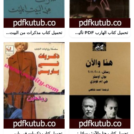
تحميل كتاب الهارب PDF تأليف ستيفن كينغ مجانا [كامل]
تحميل كتاب مذكرات من البيت الميت PDF تأليف فيودور دوستويفسكي مجانا [كامل]
تحميل كتاب هنا والآن؛ رسائل: 2008-2011 PDF تأليف ج. م. كوتزي مجانا [كامل]
تحميل كتاب ذكريات في باريس PDF تأليف باربرا كارتلاند مجانا [كامل]