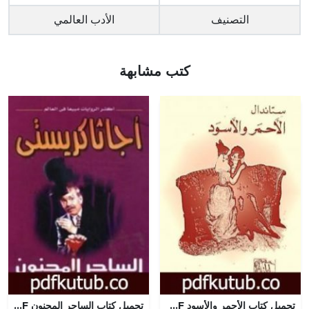
التصنيف
الأدب العالمي
كتب مشابهة
تحميل كتاب الأحمر والأسود PDF تأليف ستاندال مجانا [كامل]
تحميل كتاب الساحر المجنون PDF تأليف أغاثا كريستي مجانا [كامل]