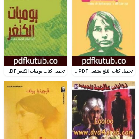
تحميل كتاب الثلج يشتعل PDF تأليف ريجيس دوبريه مجانا [كامل]
تحميل كتاب يوميات الكنغر PDF تأليف مارك أوفه كلينغ مجانا [كامل]