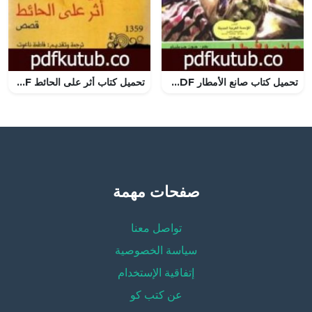
تحميل كتاب صانع الأمطار PDF تأليف جون غريشام مجانا [كامل]
تحميل كتاب أثر على الحائط PDF تأليف فرجينيا وولف مجانا [كامل]
صفحات مهمة
تواصل معنا
سياسة الخصوصية
إتفاقية الإستخدام
عن كتب كو