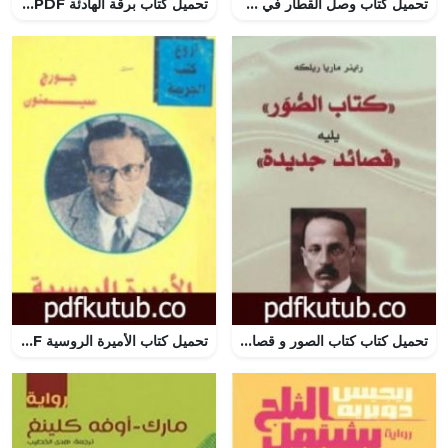
تحميل كتاب وصل القطار في موعده PDF تأليف هاينريش بول مجانا [كامل]
تحميل كتاب برقة الهادئة PDF تأليف رودولفو غراتسياني مجانا [كامل]
تحميل كتاب كتاب الصور و قصائد جديدة PDF تأليف راينر ماريا ريلكه مجانا [كامل]
تحميل كتاب الأميرة الروسية PDF تأليف جورج سيمنون مجانا [كامل]