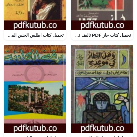
تحميل كتاب جاز PDF تأليف توني موريسون مجانا [كامل]
تحميل كتاب أطلس الحنين المستحيل PDF تأليف أنورادا روي مجانا [كامل]