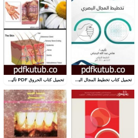
تحميل كتاب تخطيط المجال البصري PDF تأليف هاني عبد الله الرحيلي مجانا [كامل]
تحميل كتاب الحروق PDF تأليف د. ألفت الشافعي مجانا [كامل]