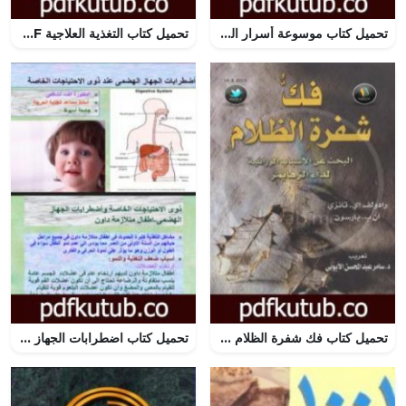
تحميل كتاب موسوعة أسرار التداوي بالأعشاب – الجزء الأول: حبة البركة PDF تأليف د. إيمان بشير أبوكبدة مجانا [كامل]
تحميل كتاب التغذية العلاجية PDF تأليف منى خليل عبد القادر مجانا [كامل]
تحميل كتاب فك شفرة الظلام – البحث عن الأسباب الوراثية لمرض الزهايمر PDF تأليف رادولف إي.تانزي مجانا [كامل]
تحميل كتاب اضطرابات الجهاز الهضمي PDF تأليف د. ألفت الشافعي مجانا [كامل]