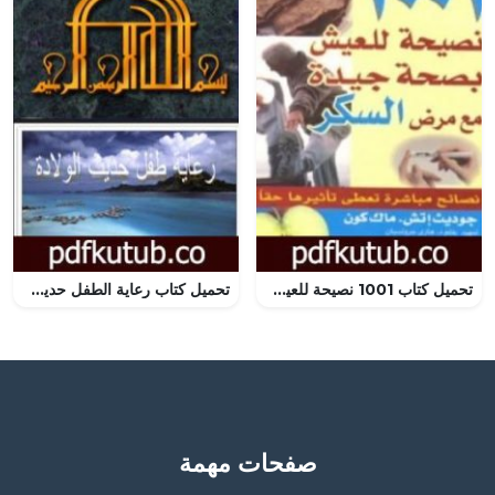
تحميل كتاب 1001 نصيحة للعيش بصحة جيدة مع مرض السكر PDF تأليف جوديث اتش مجانا [كامل]
تحميل كتاب رعاية الطفل حديث الولادة وقبل السن المدرسي PDF تأليف د. ألفت الشافعي مجانا [كامل]
صفحات مهمة