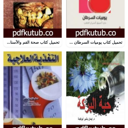
تحميل كتاب يوميات السرطان – حل أعمق أسرار الطب PDF تأليف جورج جونسون مجانا [كامل]
تحميل كتاب صحة الفم والأسنان PDF تأليف عبد الله عبد الرزاق مسعود السعيد مجانا [كامل]