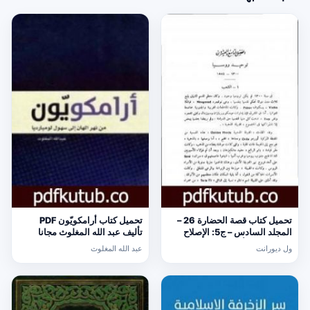
تحميل كتاب قصة الحضارة 26 –
تحميل كتاب أرامكويّون PDF
المجلد السادس – ج5: الإصلاح
تأليف عبد الله المغلوث مجانا
الديني PDF تأليف ول ديورانت
[كامل]
ول ديورانت
عبد الله المغلوث
مجانا [كامل]