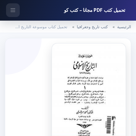
تحميل كتب PDF مجانا – كتب كو
الرئيسية
كتب تاريخ وجغرافيا
تحميل كتاب موسوعة التاريخ الإسلامي – الجزء الأول PDF تأليف أحمد شلبي مجانا [كامل]