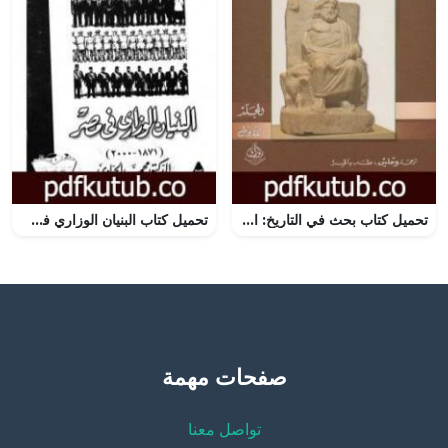
تحميل كتاب بحث في التاريخ: الجزء الأول PDF تأليف أرنولد توينبي مجانا [كامل]
تحميل كتاب البنيان الوزاري في مصر 1878 – 2000 – نسخة أخرى PDF تأليف محمد الجوادي مجانا [كامل]
صفحات مهمة
تواصل معنا