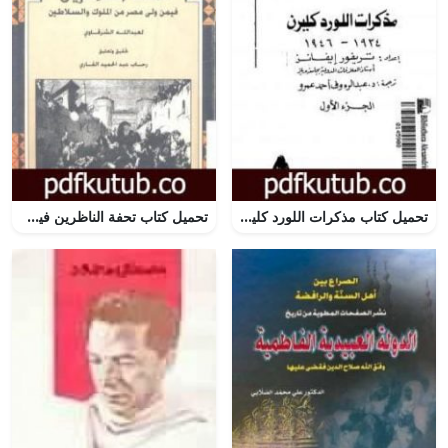
تحميل كتاب مذكرات اللورد كليرن 1934 – 1946 – الجزء الأول PDF تأليف تريفور إيفانز مجانا [كامل]
تحميل كتاب تحفة الناظرين فيمن ولى مصر من الملوك والسلاطين PDF تأليف عبد الله الشرقاوي مجانا [كامل]