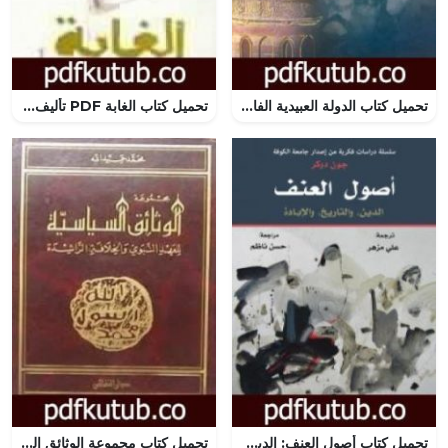
تحميل كتاب الدولة العبيدية الفاطمية PDF تأليف علي محمد الصلابي مجانا [كامل]
تحميل كتاب الغابة PDF تأليف مصطفى محمود مجانا [كامل]
تحميل كتاب أصول العنف: الدين، والتاريخ، والإبادة PDF تأليف جون دوكر مجانا [كامل]
تحميل كتاب مجموعة الوثائق السياسية للعهد النبوى والخلافة الراشدة PDF تأليف محمد حميد الله مجانا [كامل]