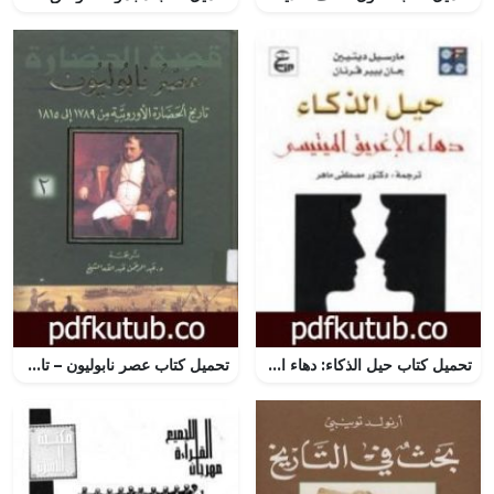
تحميل كتاب حيل الذكاء: دهاء الإغريق الميتيسي PDF تأليف مارسيل ديتيين مجانا [كامل]
تحميل كتاب عصر نابوليون – تاريخ الحضارة الأوروبية من 1789 إلى 1815 – الجزء الثالث PDF تأليف ول ديورانت مجانا [كامل]