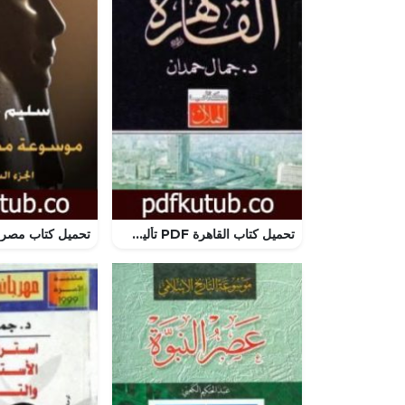
تحميل كتاب القاهرة PDF تأليف جمال حمدان مجانا [كامل]