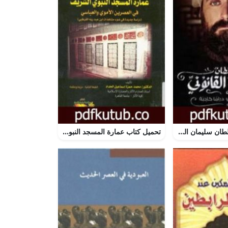
تحميل كتاب السلطان سليمان القانوني – مرارة الواقع و دراما كاذبة PDF تأليف صلاح أبو دية مجانا [كامل]
تحميل كتاب عمارة المسجد النبوي الشريف في العصرين الأموي والعباسي PDF تأليف محمد حمزة إسماعيل الحداد مجانا [كامل]