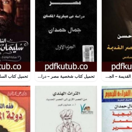
تحميل كتاب مصر القديمة – الجزء السادس – عصر رعمسيس الثاني وقيام الإمبراطورية الثانية PDF تأليف سليم حسن مجانا [كامل]
تحميل كتاب شخصية مصر – دراسة في عبقرية المكان – الجزء الأول PDF تأليف جمال حمدان مجانا [كامل]