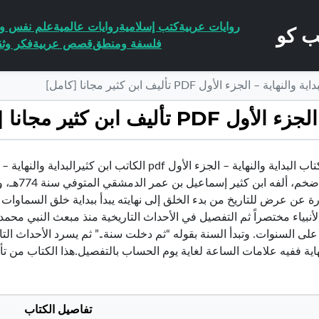
روايات عربية
كتب إسلامية
روايات عالمية
علم نفس وا
فلسفة ومنطق
قصص عربية
فكر وثق
ة – الجزء الأول PDF تأليف ابن كثير مجانا [كامل]
ابن كثير مجانا [كامل]
تاريخية ض
ة عن عرض للتاريخ من بدء الخلق إلى نهايته يبدأ ببداية خلق السماوات 
على السنوات. وتبدأ السنة بقوله “ثم دخلت سنة..” ثم يسرد الأحداث التار
اية ففيه علامات الساعة لغاية يوم الحساب بالتفصيل.هذا الكتاب من ت
تفاصيل الكتاب