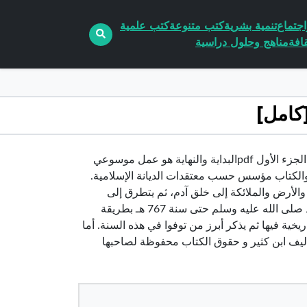
جتماع
تنمية بشرية
كتب متنوعة
كتب علمية
افة
مناهج وحلول دراسية
تحميل كتاب البداية والنهاية – الجزء الأول pdf الكاتب ابن كثيرالبداية والنهاية – الجزء الأول pdfالبداية والنهاية هو عمل موسوعي
خم، ألفه ابن كثير إسماعيل بن عمر الدمشقي المتوفي سنة 774هـ، والكتاب مؤسس حسب معتقدات الديانة الإسلامية.
والأرض والملائكة إلى خلق آدم، ثم يتطرق إلى
قصص الأنبياء مختصراً ثم التفصيل في الأحداث التاريخية منذ مبعث النبي محمد صلى الله عليه وسلم حتى سنة 767 هـ بطريقة
يخية فيها ثم يذكر أبرز من توفوا في هذه السنة. أما
أليف ابن كثير و حقوق الكتاب محفوظة لصاحبها