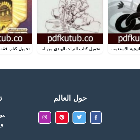
تحميل كتاب استراتيجية الاستعمار والتحرير PDF تأليف جمال حمدان مجانا [كامل]
تحميل كتاب التراث الهندي من العصر الآري إلى العصر الحديث PDF تأليف همايون كبير مجانا [كامل]
حول العالم
تح
وا