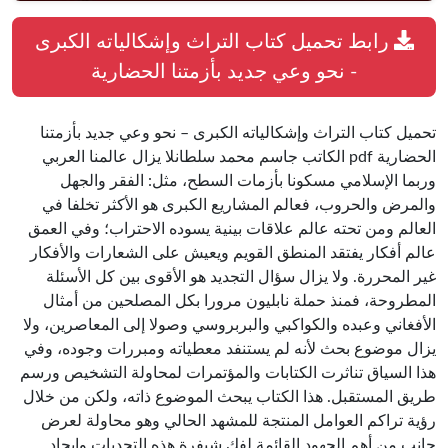
رابط تحميل كتاب التراث وإشكالياته الكبرى
- نحو وعي جديد بأزمتنا الحضارية
تحميل كتاب التراث وإشكالياته الكبرى – نحو وعي جديد بأزمتنا
الحضارية pdf الكاتب جاسم محمد سلطانلا يزال عالمنا العربي
وربما الإسلامي مسكونا بأزمات السطح، مثل: الفقر والجهل
والمرض والحروب، فعالم المشاريع الكبرى هو الأكثر تخلفا في
العالم ومن تحته عالم علاقات بينية يسوده الاحتراب؛ وفي العمق
عالم أفكار يفتقد المنطق القويم ويعيش على الشعارات والأفكار
غير المحررة. ولا يزال سؤال التجديد هو الأقوى بين كل الأسئلة
المطروحة، فمنذ حملة نابليون مرورا بكل المصلحين من أمثال
الأفغاني وعبده والكواكبي والبربروسي وصولا إلى المعاصرين، ولا
يزال موضوع بحث لأنه لم يستنفد معطياته ومبررات وجوده، وفي
هذا السياق تناثرت الكتابات والمؤتمرات لمحاولة التشخيص ورسم
طريق المستقبل. هذا الكتاب يبحث الموضوع ذاته، ولكن من خلال
رؤية تراكم العوامل المنتجة للمشهد الحالي وهو محاولة لعرض
جانب من أهم الجهود القائمة لفك شيفرة هذه التحديات وإيجاد