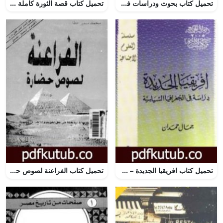
تحميل كتاب بحوث ودراسات في العمارة الإسلامية PDF تأليف محمد حمزة إسماعيل الحداد مجانا [كامل]
تحميل كتاب قصة الثورة كاملة PDF تأليف محمد أنور السادات مجانا [كامل]
تحميل كتاب افريقيا الجديدة – دراسة فى الجغرافيا السياسية PDF تأليف جمال حمدان مجانا [كامل]
تحميل كتاب الفراعنة لصوص حضارة PDF تأليف محمد سمير عطا مجانا [كامل]