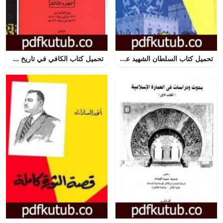
تحميل كتاب السلطان الشهيد عماد الدين زنكي شخصيته وعصره PDF تأليف علي محمد الصلابي مجانا [كامل]
تحميل كتاب الكافي في تاريخ مصر القديم والحديث – الجزء الثالث: 1512م-1800م PDF تأليف ميخائيل شاروبيم مجانا [كامل]