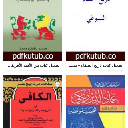
تحميل كتاب تاريخ الخلفاء – نسخة أخرى PDF تأليف جلال الدين السيوطي مجانا [كامل]
تحميل كتاب بين الأسد الأفريقي والنمر الإيطالي PDF تأليف محمد لطفي جمعة مجانا [كامل]