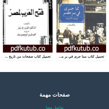
تحميل كتاب مما جرى في بر مصر PDF تأليف يوسف الشريف مجانا [كامل]
تحميل كتاب صفحات من تاريخ مصر: فتح العرب لمصر PDF تأليف ألفرد ج. بتلر مجانا [كامل]
صفحات مهمة
تواصل معنا