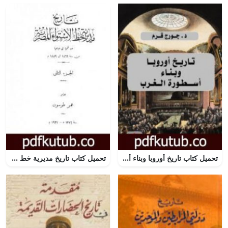
تحميل كتاب تاريخ أوروبا وبناء أسطورة الغرب PDF تأليف جورج قرم مجانا [كامل]
تحميل كتاب تاريخ مديرية خط الاستواء المصرية من فتحها إلى ضياعها من سنة 1869 إلى 1889 م – الجزء الثاني PDF تأليف عمر طوسون مجانا [كامل]