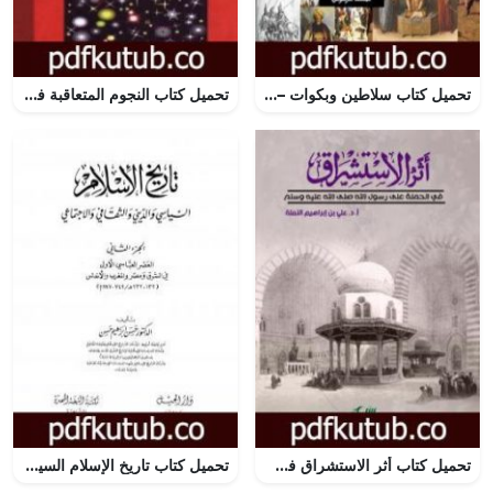
تحميل كتاب سلاطين وبكوات – تاريخ سقوط دولة المماليك في مصر PDF تأليف محمد عبد العزيز عرموش مجانا [كامل]
تحميل كتاب النجوم المتعاقبة في كتابة التاريخ المصري المعاصر PDF تأليف محمد الجوادي مجانا [كامل]
تحميل كتاب أثر الاستشراق في الحملة على رسول الله PDF تأليف علي بن إبراهيم النملة مجانا [كامل]
تحميل كتاب تاريخ الإسلام السياسي والديني والثقافي والاجتماعي – الجزء الثاني PDF تأليف حسن إبراهيم حسن مجانا [كامل]