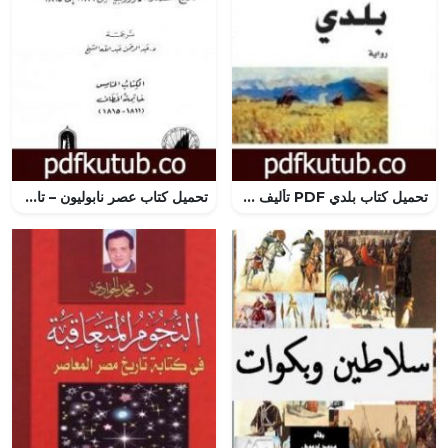
تحميل كتاب بلدي PDF تأليف رسول حمزاتوف مجانا [كامل]
تحميل كتاب عصر نابوليون – تاريخ الحضارة الأوروبية من 1789 إلى 1815 – الجزء الخامس PDF تأليف ول ديورانت مجانا [كامل]