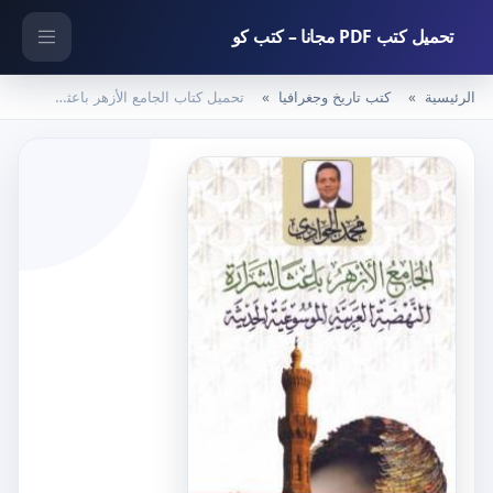
تحميل كتب PDF مجانا – كتب كو
الرئيسية
كتب تاريخ وجغرافيا
تحميل كتاب الجامع الأزهر باعثا لشرارة النهضة العربية الموسوعية الحديثة PDF تأليف محمد الجوادي مجانا [كامل]