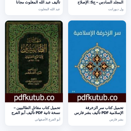
المجلد السادس – ج5: الإصلاح
تأليف عبد الله المغلوث مجانا
الديني PDF تأليف ول ديورانت
[كامل]
ول ديورانت
عبد الله المغلوث
مجانا [كامل]
تحميل كتاب سر الزخرفة
تحميل كتاب مقاتل الطالبيين –
الإسلامية PDF تأليف بشر فارس
نسخة ثانية PDF تأليف أبو الفرج
مجانا [كامل]
الأصفهاني مجانا [كامل]
بشر فارس
أبو الفرج الأصفهاني