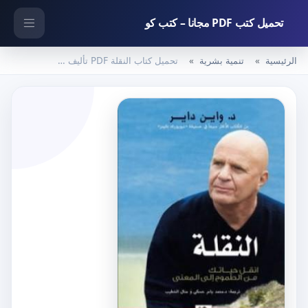
تحميل كتب PDF مجانا – كتب كو
الرئيسية
تنمية بشرية
تحميل كتاب النقلة PDF تأليف واين داير مجانا [كامل]