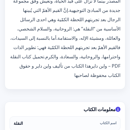
المصدر بينما لا نزال على قيد الحياة، ونعيش وفق مجموعة
جديدة من المبادئ التوجيهية.إنَّ القيم الأهمّ التي يُبينها
الرجال بعد تجربتهم اللحظة الكمّية وهي احدى الرسائل
الأساسية من “النقلة” هي: الروحانية، والسلام الشخصي،
والعائلة، ومشيئة الإله، والاستقامة.أما بالنسبة إلى السيدات،
فالقيم الأهمّ بعد تجربتهم اللحظة الكمّية فهي: تطوير الذات
واحترامها، والروحانية، والسعادة، والكرم.تحميل كتاب النقلة
PDF – واين دايرهذا الكتاب من تأليف واين داير و حقوق
الكتاب محفوظة لصاحبها
معلومات الكتاب
اسم الكتاب
النقلة