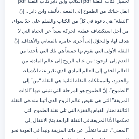
تحميل كتاب النقلة pdf الكاتب واين دايركتاب النقلة pdf
انقل حياتك من الطموح إلى المعنى تأليف واين داير .. إنّ
“النقلة” هي دعوة في كلّ من الكتاب والفيلم على حدّ سواء،
من أجل استكشاف عملية الحركة بعيداً عن الحياة التي لا
هدف لها، والتحوّل إلى أُخرى عامرة بالمعاني والأهداف. إنَّ
النقلة الأولى التي نقوم بها جميعاً هي تلك التي تأخذنا من
العدم إلى الوجود؛ من عالم الروح إلى عالم المادة، من
العالم الخفي إلى العالم المادي الذي تعّبر عنه الأشياء،
والحدود، والممتلكات.النقلة الثانية هي النقلة “من” إلى
“الطموح”. إنَّ الطموح هو المرحلة التي نتبنى فيها “الذات
المزيفة” التي هي نقيض عالم الروح الذي أتينا منه.في النقلة
الثالثة نختار القيام بالقفزة التي تلي نقلة الطموح التي
تحكمها الأنا المزيفة.في النقلة الرابعة يتمّ الانتقال إلى
“المعنى”، عندما نتخلّى عن ذاتنا المزيفة ونبدأ في العودة نحو