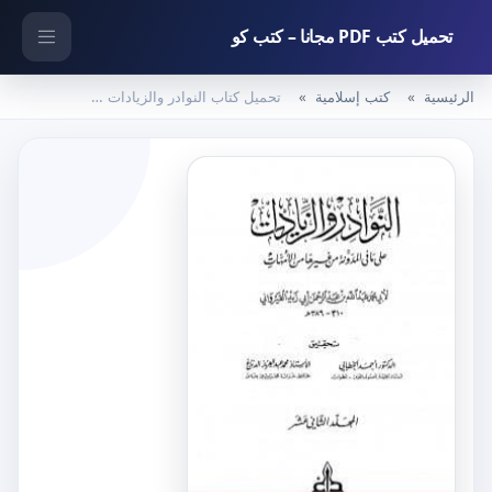
تحميل كتب PDF مجانا – كتب كو
الرئيسية
كتب إسلامية
تحميل كتاب النوادر والزيادات على ما في المدونة من غيرها من الأمهات – المجلد الثاني عشر : الحبس – الأيمان بالعتق PDF تأليف ابن أبي زيد القيرواني مجانا [كامل]