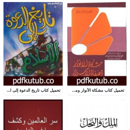
تحميل كتاب مشكاة الأنوار ومصفاة الأسرار PDF تأليف أبو حامد الغزالي مجانا [كامل]
تحميل كتاب تاريخ الدعوة إلى الإسلام PDF تأليف وحيد الدين خان مجانا [كامل]