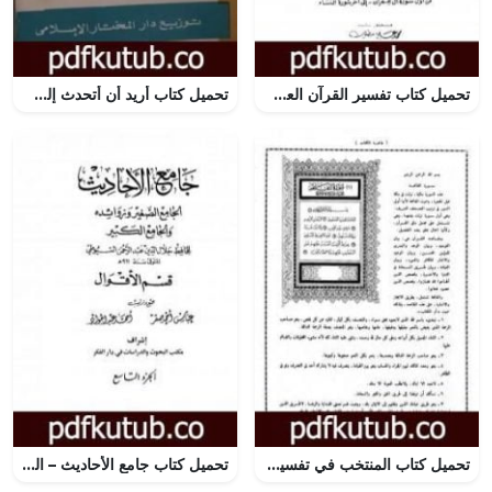
تحميل كتاب تفسير القرآن العظيم – مجلد 2 PDF تأليف ابن كثير مجانا [كامل]
تحميل كتاب أريد أن أتحدث إلى الإخوان PDF تأليف أبو الحسن الندوي مجانا [كامل]
تحميل كتاب المنتخب في تفسير القرآن الكريم PDF تأليف نخبة من العلماء مجانا [كامل]
تحميل كتاب جامع الأحاديث – الجامع الصغير وزوائده والجامع الكبير – قسم الأقوال – الجزء التاسع PDF تأليف جلال الدين السيوطي مجانا [كامل]