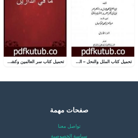
تحميل كتاب الملل والنحل – الجزء الأول PDF تأليف محمد بن عبد الكريم الشهرستاني مجانا [كامل]
تحميل كتاب سر العالمين وكشف ما في الدارين PDF تأليف أبو حامد الغزالي مجانا [كامل]
صفحات مهمة
تواصل معنا
سياسة الخصوصية