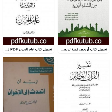
تحميل كتاب أربعون قصة تربوية من السنة النبوية PDF تأليف د. طالب الكثيري مجانا [كامل]
تحميل كتاب عام الحزن PDF تأليف عبد الحميد جودة السحار مجانا [كامل]