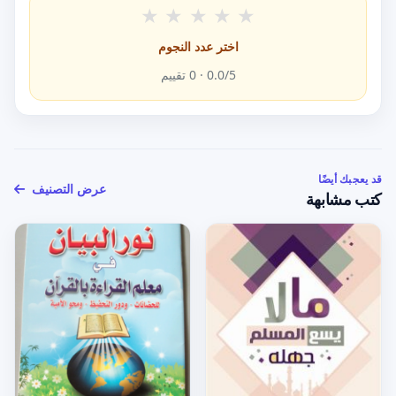
★
★
★
★
★
اختر عدد النجوم
/5 ·
0.0
0
تقييم
قد يعجبك أيضًا
عرض التصنيف
كتب مشابهة