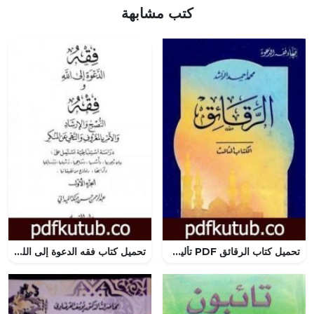
كتب مشابهة
تحميل كتاب الرقائق PDF تأليف محمد أحمد الراشد مجانا [كامل]
تحميل كتاب فقه الدعوة إلى الله وفقه النصح والإرشاد والأمر بالمعروف والنهي عن المنكر – الجزء الأول PDF تأليف عبد الرحمن حبنكة الميداني مجانا [كامل]