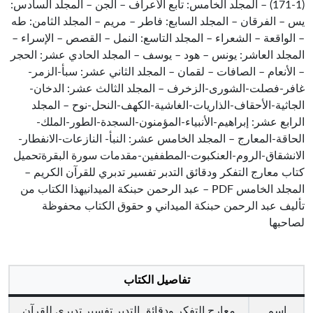
(1-171) – المجلد الخامس: تابع الأعراف – الجن – المجلد السادس:
يس – الفرقان – المجلد السابع: فاطر – مريم – المجلد الثامن: طه
– الواقعة – الشعراء – المجلد التاسع: النمل – القصص – الإسراء –
المجلد العاشر: يونس – هود – يوسف – المجلد الحادي عشر: الحجر
– الأنعام – الصافات – لقمان – المجلد الثاني عشر: سبأ-الزمر-
غافر-فصلت-الشورى-الزخرف – المجلد الثالث عشر: الدخان-
الجاثية-الأحقاف-الذاريات-الغاشية-الكهف-النحل-نوح – المجلد
الرابع عشر: إبراهيم-الأنبياء-المؤمنون-السجدة-الطور-الملك-
الحاقة-المعارج – المجلد الخامس عشر: النبأ- النازعات-الانفطار-
الانشقاق-الروم-العنكبوت-المطففين-مقدمات سورة البقرةتحميل
كتاب معارج التفكر ودقائق التدبر تفسير تدبري للقرآن الكريم –
المجلد الخامس PDF – عبد الرحمن حبنكة الميدانيهذا الكتاب من
تأليف عبد الرحمن حبنكة الميداني و حقوق الكتاب محفوظة
لصاحبها
تفاصيل الكتاب
اسم
معارج التفكر ودقائق التدبر تفسير تدبري للقرآن