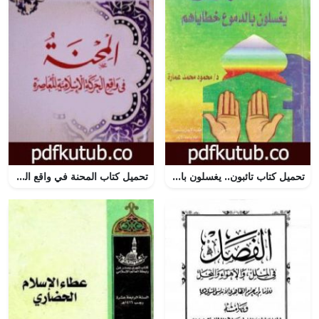
تحميل كتاب تائبون.. يغسلون بالدموع خطاياهم PDF تأليف محمود محمد عمارة مجانا [كامل]
تحميل كتاب المحنة في واقع الحركة الإسلامية المعاصرة PDF تأليف يوسف القرضاوي مجانا [كامل]