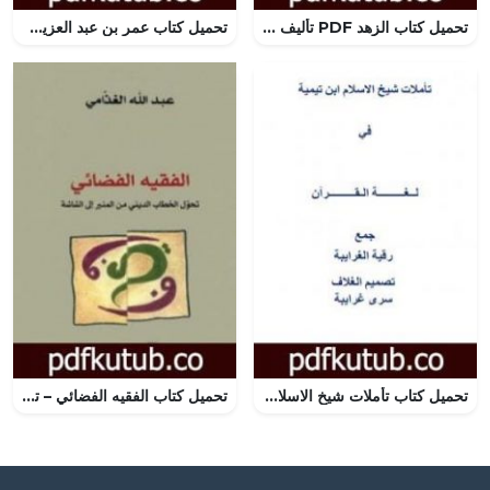
تحميل كتاب الزهد PDF تأليف ابن أبي الدنيا مجانا [كامل]
تحميل كتاب عمر بن عبد العزيز: ضمير الأمة وخامس الخلفاء الراشدين PDF تأليف محمد عمارة مجانا [كامل]
تحميل كتاب تأملات شيخ الاسلام ابن تيمية في لغة القرآن الكريم PDF تأليف رقية محمود الغرايبة مجانا [كامل]
تحميل كتاب الفقيه الفضائي – تحول الخطاب الديني من المنبر إلى الشاشة PDF تأليف عبد الله الغذامي مجانا [كامل]