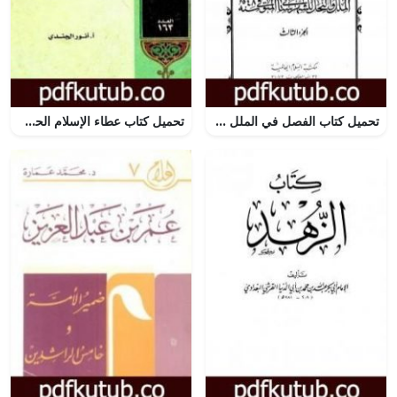
تحميل كتاب الفصل في الملل والأهواء والنحل – الجزء الثالث PDF تأليف ابن حزم الأندلسي مجانا [كامل]
تحميل كتاب عطاء الإسلام الحضاري PDF تأليف أنور الجندي مجانا [كامل]