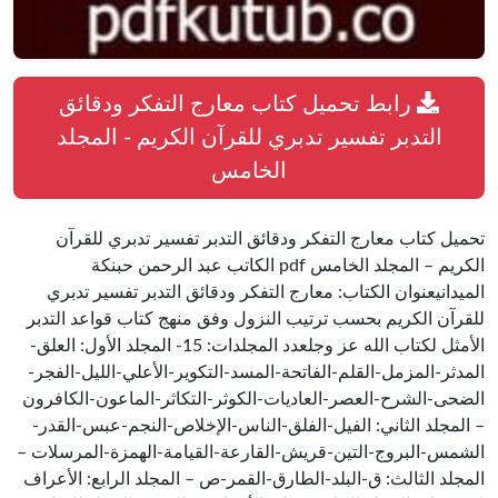
رابط تحميل كتاب معارج التفكر ودقائق
التدبر تفسير تدبري للقرآن الكريم - المجلد
الخامس
تحميل كتاب معارج التفكر ودقائق التدبر تفسير تدبري للقرآن
الكريم – المجلد الخامس pdf الكاتب عبد الرحمن حبنكة
الميدانيعنوان الكتاب: معارج التفكر ودقائق التدبر تفسير تدبري
للقرآن الكريم بحسب ترتيب النزول وفق منهج كتاب قواعد التدبر
الأمثل لكتاب الله عز وجلعدد المجلدات: 15- المجلد الأول: العلق-
المدثر-المزمل-القلم-الفاتحة-المسد-التكوير-الأعلي-الليل-الفجر-
الضحى-الشرح-العصر-العاديات-الكوثر-التكاثر-الماعون-الكافرون
– المجلد الثاني: الفيل-الفلق-الناس-الإخلاص-النجم-عبس-القدر-
الشمس-البروج-التين-قريش-القارعة-القيامة-الهمزة-المرسلات –
المجلد الثالث: ق-البلد-الطارق-القمر-ص – المجلد الرابع: الأعراف