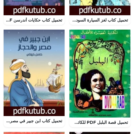
تحميل كتاب لغز السيارة السوداء- سلسلة المغامرون الخمسة: 36 PDF تأليف محمود سالم مجانا [كامل]
تحميل كتاب حكايات أندرسن PDF تأليف هانز كريستيان أندرسن مجانا [كامل]
تحميل كتاب ابن جبير في مصر والحجاز PDF تأليف كامل الكيلاني مجانا [كامل]
تحميل قصة البلبل PDF للكاتب عادل الغضبان