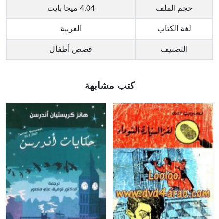
حجم الملف
4.04 ميجا بايت
لغة الكتاب
العربية
التصنيف
قصص أطفال
كتب مشابهة