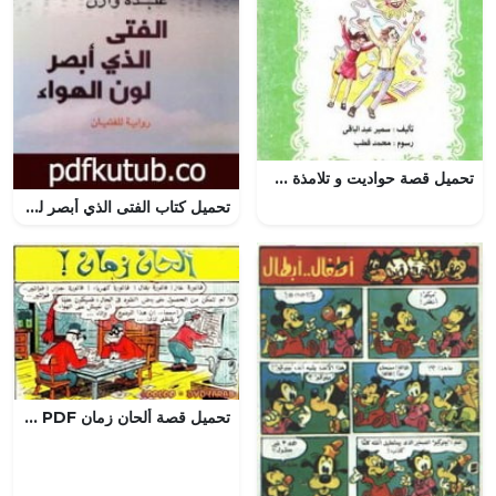
تحميل قصة حواديت و تلامذة PDF للكاتب سمير عبد الباقي
تحميل كتاب الفتى الذي أبصر لون الهواء PDF تأليف عبده وازن مجانا [كامل]
تحميل قصة ألحان زمان PDF للكاتب مجلة ميكى