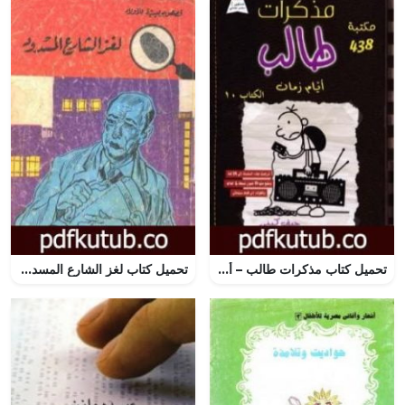
تحميل كتاب مذكرات طالب – أيام زمان PDF تأليف جيف كيني مجانا [كامل]
تحميل كتاب لغز الشارع المسدود – سلسلة المغامرون الخمسة: 27 PDF تأليف محمود سالم مجانا [كامل]