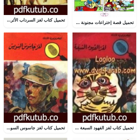
تحميل كتاب لغز السرداب الأثري – سلسلة المغامرون الخمسة: 45 PDF تأليف محمود سالم مجانا [كامل]
تحميل قصة إختراعات مجنونة PDF للكاتب مجلة ميكى
تحميل كتاب لغز الفهود السبعة – سلسلة المغامرون الخمسة: 42 PDF تأليف محمود سالم مجانا [كامل]
تحميل كتاب لغز جاسوس السويس – سلسلة المغامرون الخمسة: 56 PDF تأليف محمود سالم مجانا [كامل]