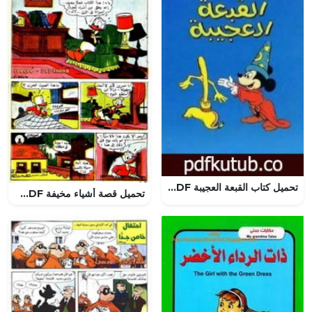
تحميل كتاب القبعة العجيبة PDF تأليف والت ديزني مجانا [كامل]
تحميل قصة أشياء مخيفة PDF للكاتب مجلة ميكى