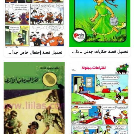
تحميل قصة حكايات جدتي .. ذات الرداء الأخضر ..بالعربية والإنجليزية PDF للكاتب محاسن جادو
تحميل قصة إحتفال خاص جداً PDF للكاتب مجلة ميكى