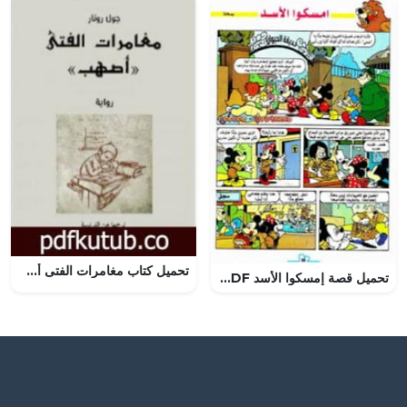
تحميل كتاب مغامرات الفتى أصهب PDF تأليف جول رونار مجانا [كامل]
تحميل قصة إمسكوا الأسد PDF للكاتب مجلة ميكى