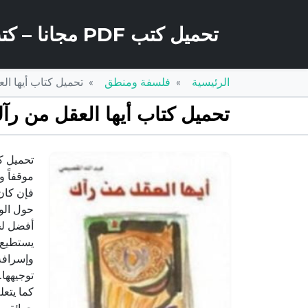
تحميل كتب PDF مجانا – كتب كو
الرئيسية
فلسفة ومنطق
تحميل كتاب أيها العقل من رآك PDF تأليف عبد
تحميل كتاب أيها العقل من رآك PDF تأليف عبد الله القصيمي مجانا [ك
موقفاً و
فإن كان
حول الو
أفضل لحق
يستطيع 
وإسرافه 
توجيهها.
كما يتعل