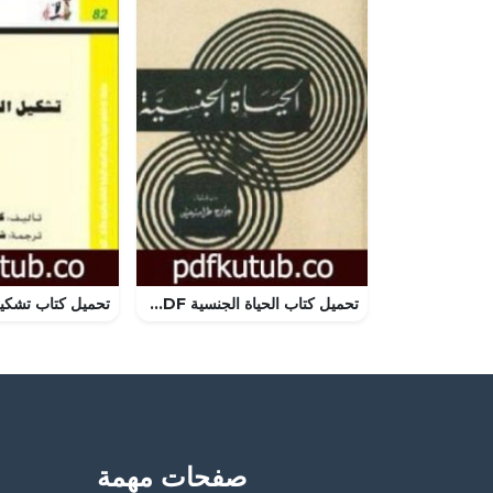
تحميل كتاب الحياة الجنسية PDF تأليف سيغموند فرويد مجانا [كامل]
صفحات مهمة