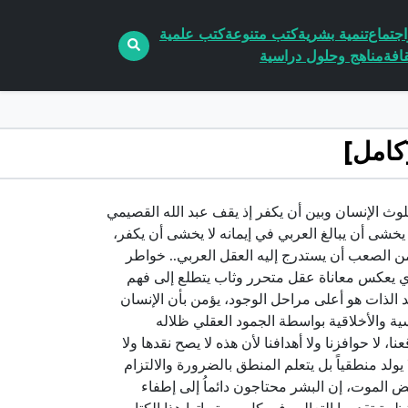
جتماع
تنمية بشرية
كتب متنوعة
كتب علمية
افة
مناهج وحلول دراسية
فرق كبير بين أن يتلوث الإنسان وبين أن يكفر إذ يقف عبد الله القصيمي
يخشى أن يبالغ العربي في إيمانه لا يخشى أن يكفر،
 الصعب أن يستدرج إليه العقل العربي.. خواطر
ذي يعكس معاناة عقل متحرر وثاب يتطلع إلى فهم
 الذات هو أعلى مراحل الوجود، يؤمن بأن الإنسان
ة والأخلاقية بواسطة الجمود العقلي ظلاله
لا حوافزنا ولا أهدافنا لأن هذه لا يصح نقدها ولا
 يولد منطقياً بل يتعلم المنطق بالضرورة والالتزام
عض الموت، إن البشر محتاجون دائماُ إلى إطفاء