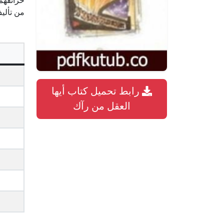
حرائقهم 
من تألي
رابط تحميل كتاب أيها
العقل من رآك