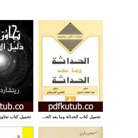
تحميل كتاب الحداثة وما بعد الحداثة PDF تأليف عبد الوهاب المسيري مجانا [كامل]