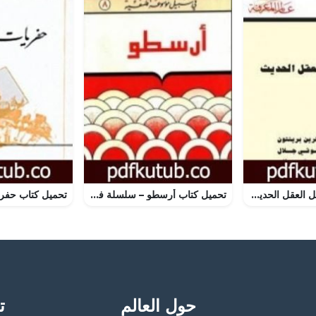
تحميل كتاب تشكيل العقل الحديث PDF تأليف كرين برينتون مجانا [كامل]
تحميل كتاب أرسطو – سلسلة في سبيل موسوعة فلسفية PDF تأليف مصطفى غالب مجانا [كامل]
حول العالم
تح