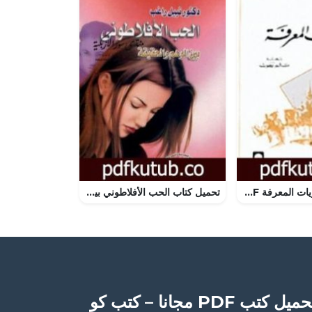
تحميل كتاب حفريات المعرفة PDF تأليف ميشيل فوكو مجانا [كامل]
تحميل كتاب الحب الأفلاطوني بين الوهم والحقيقة PDF تأليف نبيل راغب مجانا [كامل]
ميل كتب PDF مجانا – كتب كو