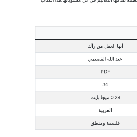
ظمة تقدمها التعاليم في كل مستوياتها.هذا الكتاب
أيها العقل من رآك
عبد الله القصيمي
PDF
34
0.28 ميجا بايت
العربية
فلسفة ومنطق