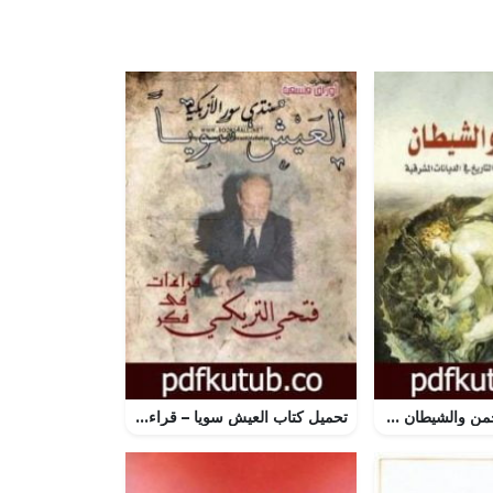
تحميل كتاب الرحمن والشيطان – الثنوية الكونية ولاهوت التاريخ في الديانات المشرقية PDF تأليف فراس السواح مجانا [كامل]
تحميل كتاب العيش سويا – قراءات في فكر فتحي التريكي PDF تأليف أحمد عبد الحليم عطية مجانا [كامل]