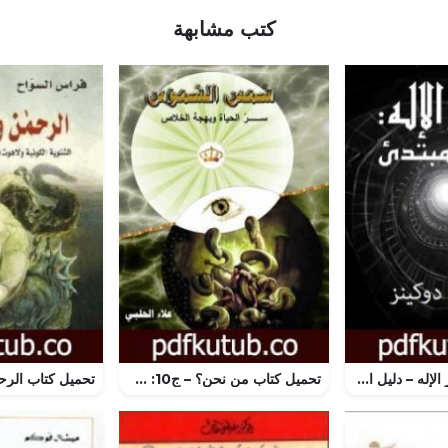
كتب مشابهة
تحميل كتاب تجاوز الإله – دليل القارئ لريتشارد دوكينز- ترجمة أسامه البني PDF تأليف ريتشارد دوكنز مجانا [كامل]
تحميل كتاب من نحن؟ – ج10: شمس الشموس سر الحياة وبهجة الخلاص PDF تأليف علاء الحلبي مجانا [كامل]