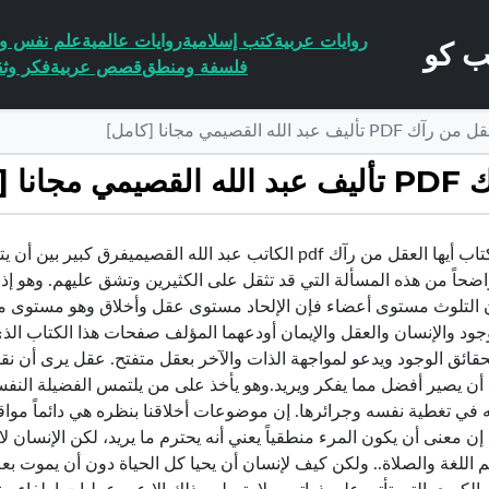
روايات عربية
كتب إسلامية
روايات عالمية
علم نفس وا
فلسفة ومنطق
قصص عربية
فكر وثق
 الله القصيمي مجانا [كامل]
امل]
تحميل كتاب أيها العقل من رآك pdf الكاتب عبد الله القصيمي
اضحاً من هذه المسألة التي قد تثقل على الكثيرين وتشق عليهم. وهو إذ 
 التلوث مستوى أعضاء فإن الإلحاد مستوى عقل وأخلاق وهو مستوى من
جود والإنسان والعقل والإيمان أودعهما المؤلف صفحات هذا الكتاب ال
ائق الوجود ويدعو لمواجهة الذات والآخر بعقل متفتح. عقل يرى أن نقد
أن يصير أفضل مما يفكر ويريد.وهو يأخذ على من يلتمس الفضيلة النفسي
في تغطية نفسه وجرائرها. إن موضوعات أخلاقنا بنظره هي دائماً مواقعنا، 
 إن معنى أن يكون المرء منطقياً يعني أنه يحترم ما يريد، لكن الإنسان لا
م اللغة والصلاة.. ولكن كيف لإنسان أن يحيا كل الحياة دون أن يموت ب