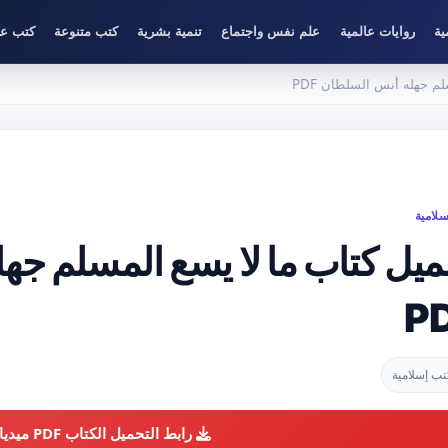
ية
روايات عالمية
علم نفس واجتماع
تنمية بشرية
كتب متنوعة
كتب عل
م جهله أنس السلطان PDF
لامية
ميل كتاب ما لا يسع المسلم جه
P
تب إسلامية
رابط التحميل الكتاب PDF ميديا فاير