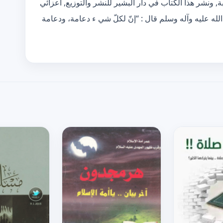
ونشر هذا الكتاب في دار البشير للنشر والتوزيع, أعزائي
ه عليه وآله وسلم قال : “إنّ لكلّ شي ء دعامة، ودعامة