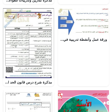
مذكرة تمارين وتدريبات للقواعد (لغة عربية) السادس
ورقة عمل وأنشطة تدريبية في الصرف جزء أول (لغة عربية) الثاني عشر
مذكرة شرح درس قانون الحد العام في المتتاليات الحسابية مع أمثلة تدريبية (رياضيات بحتة) الحادي عشر