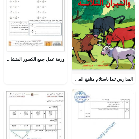
ورقة عمل جمع الكسور المتشابهة, (رياضيات) الرابع
المدارس تبدأ باستلام مناهج الفصل الأول والبدء بتوفير المناهج الكترونياً للطلبة والمعلمين (لغة عربية) KG1