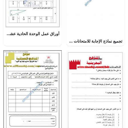
أوراق عمل الوحدة الحادية عشرة (الدوال والنسب المثلثية), (رياضيات) الحادي عشر العام
تجميع نماذج الإجابة للامتحانات الرسمية للأعوام (~) (تاريخ) الثاني عشر