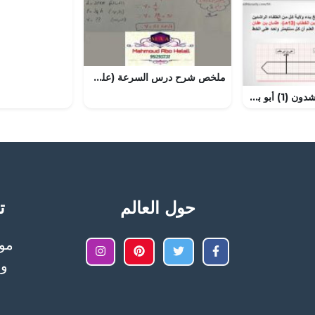
ملخص شرح درس السرعة (علوم وبيئة) الثاني عشر
درس الخلفاء الراشدون (1) أبو بكر الصديق رضي الله عنهم الدرس 40
حول العالم
تح
وا