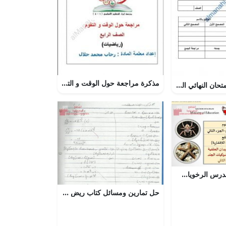
مذكرة مراجعة حول الوقت و التقويم (رياضيات) الرابع
اختبار تجريبي للامتحان النهائي الدور الأول مع الإجابة نموذج ثان (رياضيات بحتة) الثاني عشر
عرض بوربوينت لدرس الرخويات والديدان الحلقية والمفصليات وشوكيات الجلد الجزء الثاني
حل تمارين ومسائل كتاب ريض 366