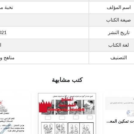
اسم المؤلف
نخبة م
صيغة الكتاب
تاريخ النشر
021
لغة الكتاب
ا
التصنيف
مناهج و
كتب مشابهة
اختبار قياس مهارات تمكين المعرفة، الدرس الثاني: هويتي مسؤوليتي, (اجتماعيات) التاسع العام