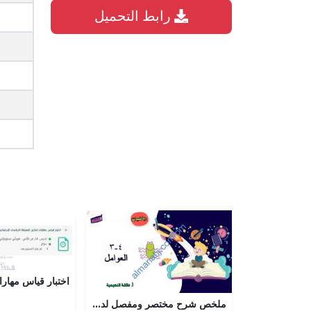
رابط التحميل
ملخص شرح مختصر ومفصل لدرس العوامل مع أمثلة تدريبية (رياضيات) الخامس