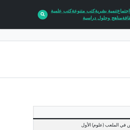
جتماع
تنمية بشرية
كتب متنوعة
كتب علمية
افة
مناهج وحلول دراسية
س في الملعب (علوم) الأول