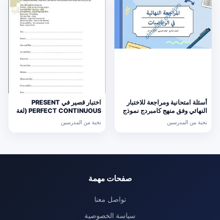
أسئلة امتحانية ومراجعة للاختبار
اختبار قصير في PRESENT
النهائي وفق منهج كامبردج نموذج
PERFECT CONTINUOUS (لغة
ثالث (رياضيات) التاسع
انجليزية) حلقة ثانية
نخبة من المدرسين
نخبة من المدرسين
صفحات مهمة
تواصل معنا
سياسة الخصوصية