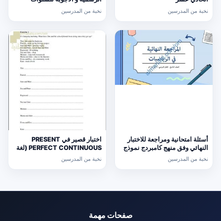
السابقة الدور الأول (الامتحانات)
نخبة من المدرسين
نخبة من المدرسين
التاسع
أسئلة امتحانية ومراجعة للاختبار
اختبار قصير في PRESENT
النهائي وفق منهج كامبردج نموذج
PERFECT CONTINUOUS (لغة
ثالث (رياضيات) التاسع
انجليزية) حلقة ثانية
نخبة من المدرسين
نخبة من المدرسين
صفحات مهمة