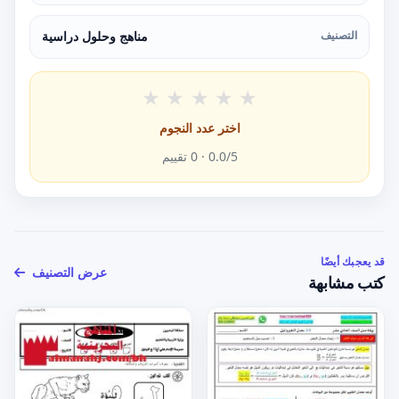
التصنيف
مناهج وحلول دراسية
★
★
★
★
★
اختر عدد النجوم
/5 ·
0.0
0
تقييم
قد يعجبك أيضًا
عرض التصنيف
كتب مشابهة