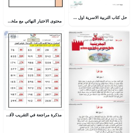
حل كتاب التربية الاسرية اول متوسط الفصل الاول – المنهاج السعودي
محتوى الاختبار النهائي مع ملخصات شاملة (علوم وتقانة) الحادي عشر
مذكرة مراجعة في التقريب لأقرب عشرة، ولأقرب مئة، و خواص الجمع, (رياضيات) الثالث