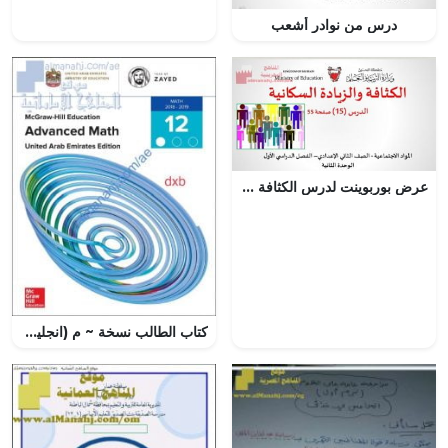
درس من نوادر أشعب
عرض بوربوينت لدرس الكثافة والزيادة السكانية
كتاب الطالب نسخة ~ م (انجليزي)نهج انجليزي (رياضيات) الثاني عشر المتقدم