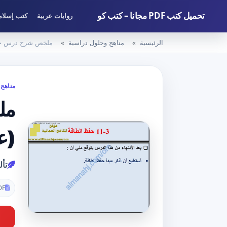
تحميل كتب PDF مجانا – كتب كو
روايات عربية
كتب إسلام
الرئيسية
مناهج وحلول دراسية
ملخص شرح درس حفظ
مناهج 
مل
(ع
تأ
DF