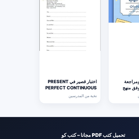
ومراجعة
اختبار قصير في PRESENT
 وفق منهج
PERFECT CONTINUOUS
الث
(لغة انجليزية) حلقة ثانية
نخبة من المدرسين
ع
تحميل كتب PDF مجانا – كتب كو