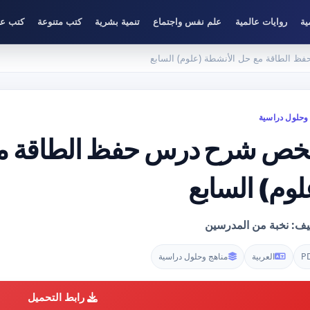
ية
روايات عالمية
علم نفس واجتماع
تنمية بشرية
كتب متنوعة
كتب عل
 الطاقة مع حل الأنشطة (علوم) السابع
وحلول دراسية
خص شرح درس حفظ الطاقة مع
لوم) السابع
ليف: نخبة من المدرسين
P
العربية
مناهج وحلول دراسية
رابط التحميل