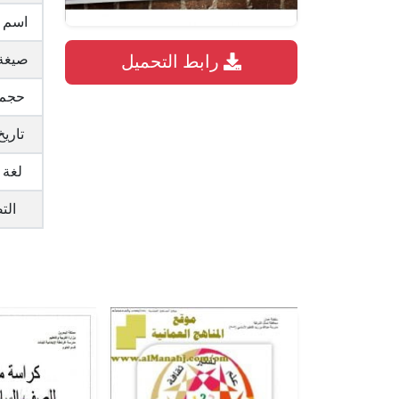
اسم 
صيغة 
رابط التحميل
حجم 
تاريخ
لغة 
الت