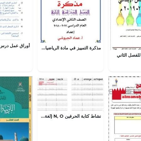
مذكرة التمييز في مادة الرياضيات مع الحل (رياضيات) الثامن
للفصل الثاني
نشاط كتابة الحرفين N, O (لغة انجليزية) الأول