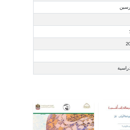
رسين
2
راسية