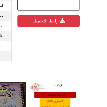
اس
صي
رابط التحميل
حج
تا
ل