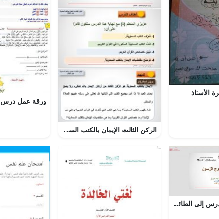
ة الأستاذ
الركن الثالث الإيمان بالكتب السماوية مقرر دين 101
عرض بوربوينت لدرس إلى الطائف خروج الرّسول