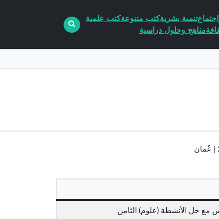
جتماع
تنمية بشرية
كتب متنوعة
كتب علمية
افة
مناهج وحلول دراسية
ع حل الأنشطة (علوم) الثامن