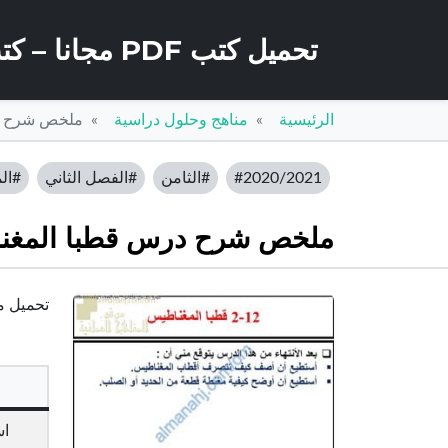
تحميل كتب PDF مجانا – كتب كو
الرئيسية
مناهج وحلول دراسية
ملخص شرح در
#2020/2021
#الثامن
#الفصل الثاني
#الم
ملخص شرح درس قطبا المغناط
تحميل مل
اس