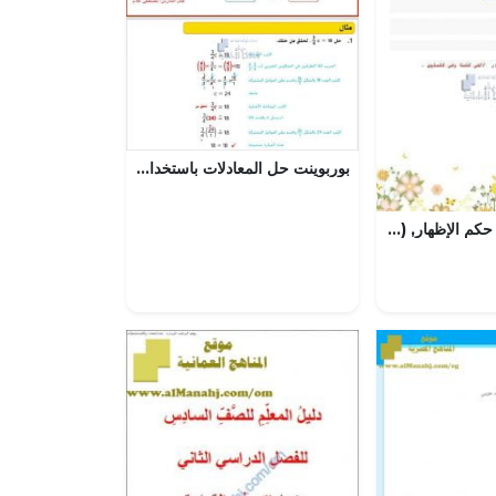
بوربوينت حل المعادلات باستخدام المعاملات النسبية, (رياضيات) الثامن
ورقة عمل درس حكم الإظهار, (تربية اسلامية) السابع