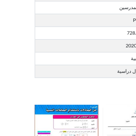
لمدرسين
P
728
202
ية
ل دراسية