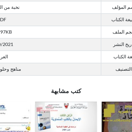
م المؤلف
نخبة من ا
غة الكتاب
DF
م الملف
.97KB
ريخ النشر
0/2021
غة الكتاب
العرب
التصنيف
مناهج وحلو
كتب مشابهة