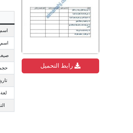
اسم 
اسم 
صيغة
رابط التحميل
حجم 
تاري
لغة 
ال