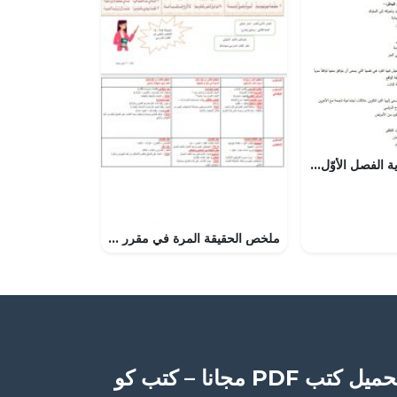
أسئلة امتحان نهاية الفصل الأوّل مقرر الصحة النفسية أنس 222
ملخص الحقيقة المرة في مقرر عرب 301 (لغة عربية) الثالث الثانوي
ميل كتب PDF مجانا – كتب كو