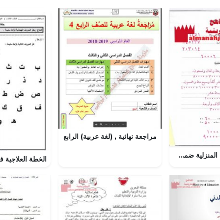
مراجعة نهائية , (لغة عربية) الرابع
حل تمارين القيمة المنزلية ضمن مئات الألوف