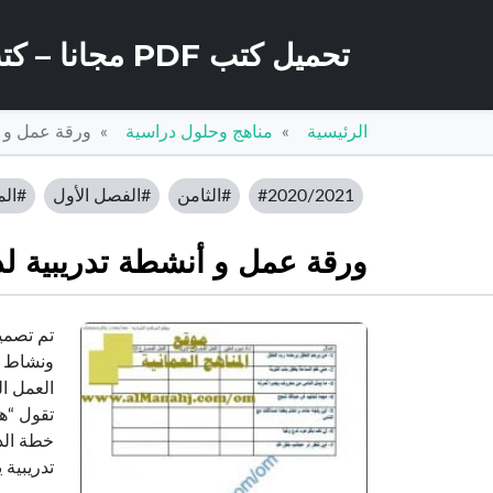
تحميل كتب PDF مجانا – كتب كو
الرئيسية
مناهج وحلول دراسية
ورقة عمل و أ
#2020/2021
#الثامن
#الفصل الأول
#الم
ورقة عمل و أنشطة تدريبية لد
تم تصميم
ونشاط تد
العمل ال
تقول “ه
خطة الد
تدريبية 