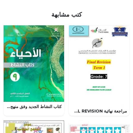
كتب مشابهة
كتاب النشاط الجديد وفق منهج كامبردج (نسخة) (أحياء) التاسع
مراجعة نهائية FINAL REVISION الفصل الأول, (لغة انجليزية) السابع