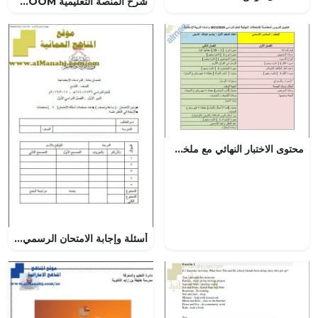
شرح المنصة التعليمية GOOGLE CLASSROOM للمعلمين لإدارة الفصول الدراسية (التربية) ملفات مدرسية
محتوى الاختبار النهائي مع ملخصات شاملة وأسئلة الكترونية امتحانية (تربية اسلامية) السادس
أسئلة وإجابة الامتحان الرسمي الدور الأول (اجتماعيات) التاسع