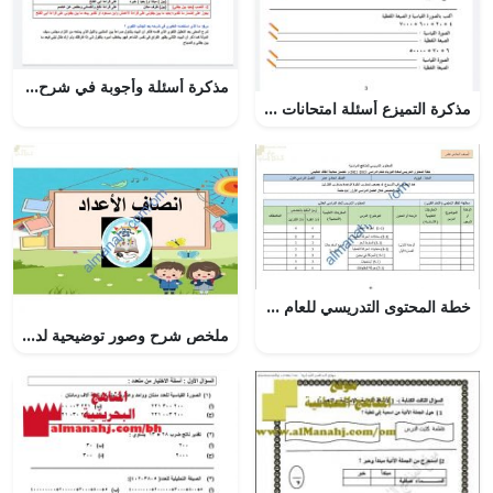
مذكرة أسئلة وأجوبة في شرح بيتين للمتنبي (لغة عربية) الثالث الثانوي
مذكرة التميزع أسئلة امتحانات سابقة (رياضيات) الرابع
خطة المحتوى التدريسي للعام الدراسي الجديد (الدروس المطلوبة) (فيزياء) الحادي عشر
ملخص شرح وصور توضيحية لدرس أنصاف الأعداد مع اختبارات الكترونية (رياضيات) الأول