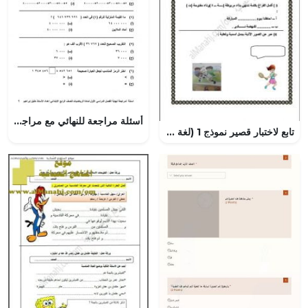
أسئلة مراجعة للنهائي مع مراجعة للتقويم الشفوي (الذهني)
تابع لاختبار قصير نموذج 1 (لغة عربية) الثالث