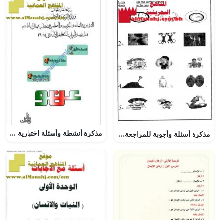
مذكرة أنشطة وأسئلة اختبارية شاملة (رياضيات) الأول
مذكرة أسئلة وأجوبة للمراجعة النهائية للدور الثاني (لغة انجليزية) الرابع