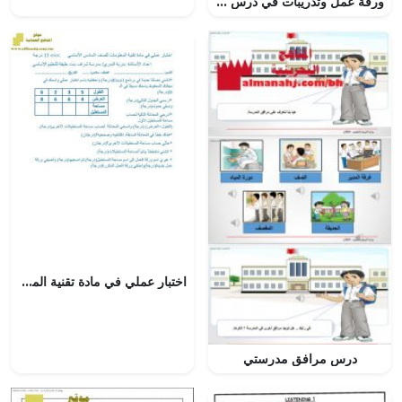
ورقة عمل وتدريبات في درس جزم الفعل المضارع (لغة عربية) الثامن
اختبار عملي في مادة تقنية المعلومات (حاسوب) السادس
درس مرافق مدرستي