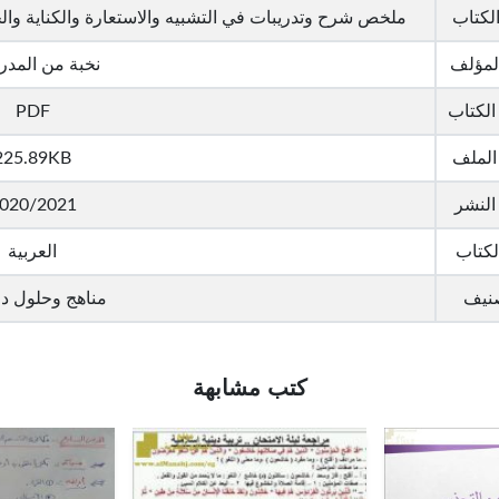
لكتاب
ملخص شرح وتدريبات في التشبيه والاستعارة والكناية والج
لمؤلف
نخبة من المد
الكتاب
PDF
الملف
225.89KB
 النشر
020/2021
لكتاب
العربية
صنيف
مناهج وحلول د
كتب مشابهة