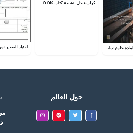
كراسة حل أنشطة كتاب CLASS BOOK (لغة انجليزية) الخامس
الوحدة الخامسة المادة علوم سادس ابتدائي ف2 – المنهاج السعودي
حول العالم
تح
وا