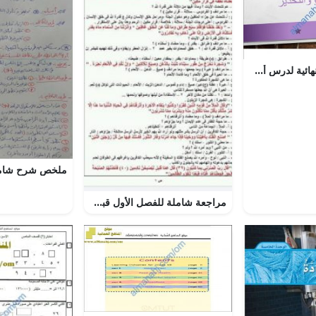
ملخص ومراجعة نهائية لدرس أسلوب الإغراء والتحذير مع أسئلة هامة ومتوقعة (لغة عربية) الثاني عشر
مراجعة شاملة للفصل الأول قبل الإمتحان