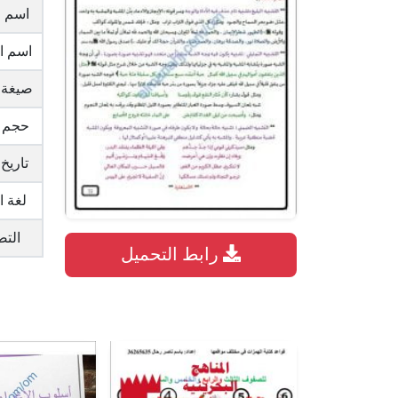
اسم ا
اسم ا
صيغة 
حجم 
تاريخ
لغة ا
الت
رابط التحميل