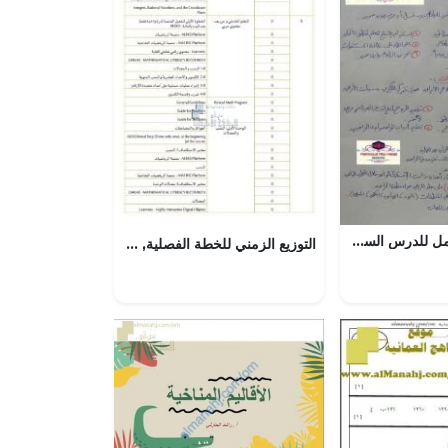
ملخص شرح شامل للدرس السابع (مكافحة التسمم الغذائي) (علوم وبيئة) الثاني عشر
التوزيع الزمني للخطة الفصلية, (رياضيات) السادس