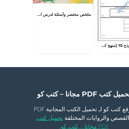
ملخص مختصر وأسئلة لدرس الأقاليم المناخية (اجتماعيات) الثامن
اختبار القصير نموذج 10 (منهج كامبردج) (رياضيات) الخامس
ميل كتب PDF مجانا – كتب كو
موقع كتب كو لـ تحميل الكتب المجانية PDF
لقصص والروايات المختلفة
تحميل كتب
PDF مجانا – كتب كو
.