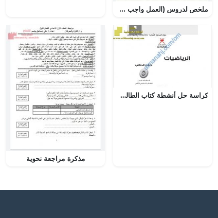
ملخص لدروس (العمل واجب وطني – العمل التطوعي – التراث الوطني) ومذكرة أسئلة (تربية للمواطنة) السادس
كراسة حل أنشطة كتاب الطالب (رياضيات) الخامس
مذكرة مراجعة نحوية