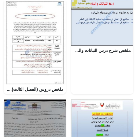
ملخص شرح درس النباتات والماء مع حل الأنشطة (علوم) الثامن
ملخص دروس (الفصل الثالث), (تربية اسلامية) الحادي عشر العام