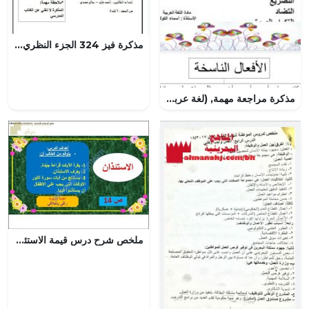
مذكرة فيز 324 الجزء النظري فقط (فيزياء) مرحلة ثانوية
مذكرة مراجعة مهمة, (لغة عربية) الخامس
ملخص شرح درس قيمة الاستئذان (تربية اسلامية) الحادي عشر