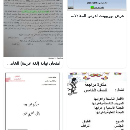
عرض بوربوينت لدرس المعادلات ذات الخطوتين
امتحان نهاية (لغة عربية) الخامس